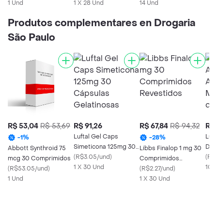
Liberação Retardada
1 Und
Liberação Retardada
1 X 28 Und
Revestidos
14 Und
Produtos complementares en Drogaria
São Paulo
R$ 53,04
R$ 53,69
R$ 91,26
R$ 67,84
R$ 94,32
R$ 
Luftal Gel Caps
Luf
-
1
%
-
28
%
Simeticona 125mg 30
Dup
Abbott Synthroid 75
Libbs Finalop 1 mg 30
Cápsulas Gelatinosas
(
R$3.05/und
)
Men
(
R$5
mcg 30 Comprimidos
Comprimidos
1 X 30 Und
10m
10 
(
R$53.05/und
)
Revestidos
(
R$2.27/und
)
1 Und
1 X 30 Und