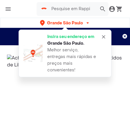
Grande São Paulo
Cadastre-se
Novo no Rappi?
e aproveite...
Insira seu endereço em
Entregas grátis por 15 dias!
Aplicam T&C
Grande São Paulo
.
Melhor serviço,
entregas mais rápidas e
preços mais
convenientes!