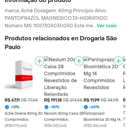
Informação do produto
marca: Aché Dosagem: 40mg Princípio Ativo:
PANTOPRAZOL MAGNESICO DI-HIDRATADO
Número MS: 1057305030050 Este me
...
Ver mais
Produtos relacionados en Drogaria São
Paulo
R$ 67,11
R$ 77,54
R$ 191,18
R$ 213,58
R$ 11,99
R$ 34,98
R$ 
Gae
-
13
%
-
10
%
-
65
%
Com
Aché Divena 40mg 30
Nexium 20mg Caixa 28
Pantoprazol
Lib
(
R$7
Comprimidos
Comprimidos
Biosintética 20 Mg 14
28 
Revestidos de
(
R$67.11/und
)
Revestidos de
(
R$6.83/und
)
Comprimidos
(
R$0.86/und
)