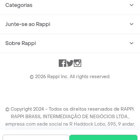
Categorias
Junte-se ao Rappi
Sobre Rappi
Facebook
Twitter
Instagram
©
2026
Rappi Inc. All rights reserved.
© Copyright 2024 - Todos os direitos reservados de RAPPI.
RAPPI BRASIL INTERMEDIAÇÃO DE NEGÓCIOS LTDA.,
empresa com sede social na R Haddock Lobo, 595, 9 andar,
conj. 91, Lado A, Cerqueira Cesar, São Paulo/SP CEP. 01414-
905, CNPJ/MF n° 26.900.161/0001-25.