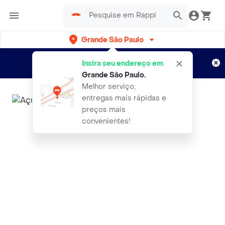
Grande São Paulo
Cadastre-se
Novo no Rappi?
e aproveite...
Insira seu endereço em
Entregas grátis por 15 dias!
Aplicam T&C
Grande São Paulo
.
Melhor serviço,
entregas mais rápidas e
preços mais
convenientes!