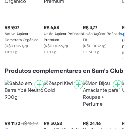
R$ 9,07
R$ 6,58
R$ 3,77
R$ 
Native Açúcar
União Açúcar Refinado
União Açúcar Refinado
Demerara Orgânico
Premium
Fit
Uni
(
R$0.0091/g
)
(
R$0.0066/g
)
(
R$0.0076/g
)
Esp
1 X 1 Kg
1 X 1 Kg
1 X 500 g
(
R$
1 X 
Produtos complementares en Sam's Club
R$ 11,72
R$ 12,22
R$ 30,58
R$ 24,46
R$ 