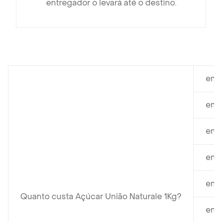
entregador o levará até o destino.
em E
em 
em 
em 
em 
Quanto custa Açúcar União Naturale 1Kg?
em 