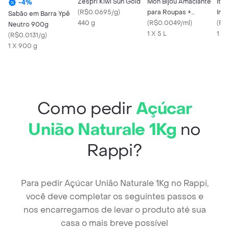
Zespri Kiwi Sun Gold
Mon Bijou Amaciante
Ital
-
4
%
(
R$0.0695/g
)
para Roupas +
Inte
Sabão em Barra Ypê
440 g
Perfume
(
R$0.0049/ml
)
(
R$
Neutro 900g
1 X 5 L
1 X 
(
R$0.0131/g
)
1 X 900 g
Como pedir
Açúcar
União Naturale 1Kg
no
Rappi?
Para pedir Açúcar União Naturale 1Kg no Rappi,
você deve completar os seguintes passos e
nos encarregamos de levar o produto até sua
casa o mais breve possível