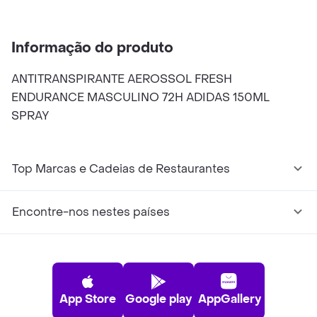
Fresh 150ml
150ml
Masculino Power
A
Protection 200ml
I
Informação do produto
ANTITRANSPIRANTE AEROSSOL FRESH
ENDURANCE MASCULINO 72H ADIDAS 150ML
SPRAY
Top Marcas e Cadeias de Restaurantes
Encontre-nos nestes países
App Store
Google play
AppGallery