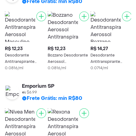
Frete Grátis: mín R$80
R$ 12,23
R$ 12,23
R$ 14,27
R
Desodorante
Bozzano Desodorante
Desodorante
A
Antitranspirante
Aerossol
Antitranspirante
D
Aerossol Masculino
0.0816/ml
Antitranspirante
0.0816/ml
Aerossol Bozzano
0.0714/ml
A
0
Bozzano Antibac e
Masculino Power
Masculino Power
F
Fresh 150ml
Protection
Protection 200ml
Emporium SP
$6.99
Frete Grátis: mín R$80