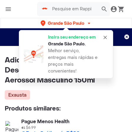
Grande São Paulo
Cadastre-se
Novo no Rappi?
e aproveite...
Insira seu endereço em
Entregas grátis por 15 dias!
Aplicam T&C
Grande São Paulo
.
Melhor serviço,
entregas mais rápidas e
Adidas Fresh Endurance
preços mais
Desodorante Antitranspirante
convenientes!
Aerossol Masculino 150ml
Exausta
Produtos similares:
Pague Menos Health
$6.99