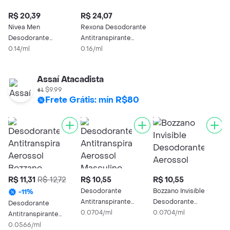
R$ 20,39
R$ 24,07
Nivea Men
Rexona Desodorante
Desodorante
Antitranspirante
Antitranspirante
0.14/ml
Aerosol Masculino
0.16/ml
Aerossol Cool Kick
Antibacterial
150ml
Protection 150ml
Assaí Atacadista
$9.99
Frete Grátis: mín R$80
R$ 11,31
R$ 12,72
R$ 10,55
R$ 10,55
R
Desodorante
Bozzano Invisible
-
11
%
Antitranspirante
Desodorante
Desodorante
D
Aerossol Masculino
0.0704/ml
Aerossol
0.0704/ml
Antitranspirante
A
Bozzano Antibac e
Antitranspirante
Aerossol Bozzano
0.0566/ml
A
0