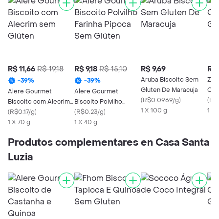
R$ 11,66
R$ 19,18
R$ 9,18
R$ 15,10
R$ 9,69
R$ 
Aruba Biscoito Sem
Zay
-
39
%
-
39
%
Gluten De Maracuja
Ori
Alere Gourmet
Alere Gourmet
(
R$0.0969/g
)
(
R$
Biscoito com Alecrim
Biscoito Polvilho
1 X 100 g
1 X 
sem Glúten
(
R$0.17/g
)
Farinha Pipoca Sem
(
R$0.23/g
)
1 X 70 g
Glúten
1 X 40 g
Produtos complementares en Casa Santa
Luzia