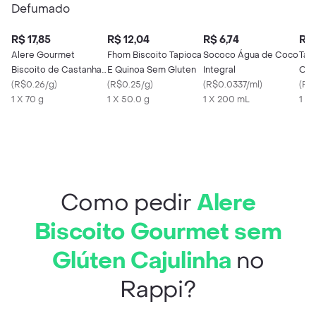
R$ 17,85
R$ 12,04
R$ 6,74
R$ 
Alere Gourmet
Fhom Biscoito Tapioca
Sococo Água de Coco
Tao
Biscoito de Castanha
E Quinoa Sem Gluten
Integral
Org
e Quinoa Defumado
(
R$0.26/g
)
(
R$0.25/g
)
(
R$0.0337/ml
)
(
R$
1 X 70 g
1 X 50.0 g
1 X 200 mL
1 X
Como pedir
Alere
Biscoito Gourmet sem
Glúten Cajulinha
no
Rappi?