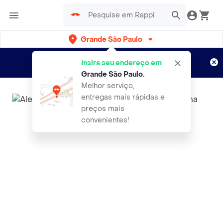
Grande São Paulo
Cadastre-se
Novo no Rappi?
e aproveite...
Insira seu endereço em
Entregas grátis por 15 dias!
Aplicam T&C
Grande São Paulo
.
Melhor serviço,
entregas mais rápidas e
preços mais
convenientes!