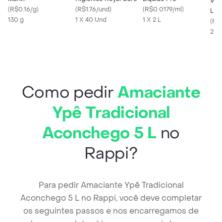
Vej
Temperocalabresa Em
(
R$0.16/g
)
(
R$1.76/und
)
(
R$0.0179/ml
)
Lim
Flocos
130 g
1 X 40 Und
1 X 2 L
500
(
R$
2 X
Como pedir
Amaciante
Ypê Tradicional
Aconchego 5 L
no
Rappi?
Para pedir Amaciante Ypê Tradicional
Aconchego 5 L no Rappi, você deve completar
os seguintes passos e nos encarregamos de