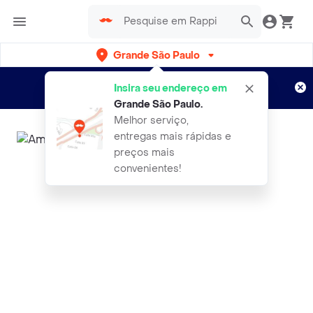
Grande São Paulo
Cadastre-se
Novo no Rappi?
e aproveite...
Insira seu endereço em
Entregas grátis por 15 dias!
Aplicam T&C
Grande São Paulo
.
Melhor serviço,
entregas mais rápidas e
preços mais
convenientes!