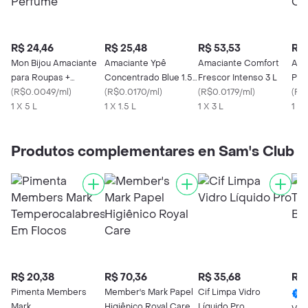
R$ 24,46
R$ 25,48
R$ 53,53
R$ 
Mon Bijou Amaciante
Amaciante Ypê
Amaciante Comfort
Ama
para Roupas +
Concentrado Blue 1.5
Frescor Intenso 3 L
Prof
Perfume
(
R$0.0049/ml
)
L
(
R$0.0170/ml
)
(
R$0.0179/ml
)
Con
(
R$
1 X 5 L
1 X 1.5 L
1 X 3 L
1 X 
Produtos complementares en Sam's Club
R$ 20,38
R$ 70,36
R$ 35,68
R$ 
Pimenta Members
Member's Mark Papel
Cif Limpa Vidro
Mark
Higiênico Royal Care
Líquido Pro