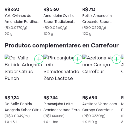
R$ 6,93
R$ 5,60
R$ 7,13
Yoki Ovinhos de
Amendoim Ovinho
Pettiz Amendoim
Amendoim Polvilho
Sabor Tradicional
Crocante Sabor
Pacote 90g
(
R$0.0770/g
)
Carrefour
(
R$0.0560/g
)
Natural
(
R$0.0595/g
)
90 g
100 g
120 g
Produtos complementares en Carrefour
R$ 7,24
R$ 7,44
R$ 6,93
R$ 
Del Valle Bebida
Piracanjuba Leite
Azeitona Verde com
Mcca
Adoçada Sabor Citrus
Semidesnatado Zero
Caroço Carrefour
Ext
Punch
(
R$0.0049/ml
)
Lactose
(
R$7.44/und
)
(
R$0.0330/g
)
(
R$
1 X 1.5 L
1 X 1 Und
1 X 210 g
600