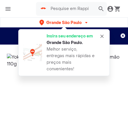
Grande São Paulo
Cadastre-se
Novo no Rappi?
e aproveite...
Insira seu endereço em
Entregas grátis por 15 dias!
Aplicam T&C
Grande São Paulo
.
Melhor serviço,
entregas mais rápidas e
preços mais
convenientes!