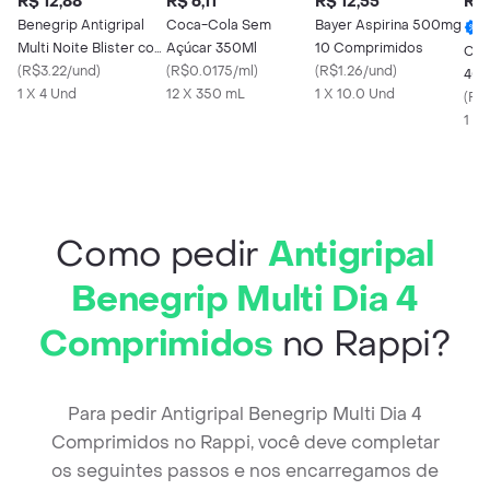
R$ 12,88
R$ 6,11
R$ 12,55
R$ 
Benegrip Antigripal
Coca-Cola Sem
Bayer Aspirina 500mg
Multi Noite Blister com
Açúcar 350Ml
10 Comprimidos
Cim
4 Comprimidos
(
R$3.22/und
)
(
R$0.0175/ml
)
(
R$1.26/und
)
400
1 X 4 Und
12 X 350 mL
1 X 10.0 Und
Cáp
(
R$1
1 X 
Como pedir
Antigripal
Benegrip Multi Dia 4
Comprimidos
no Rappi?
Para pedir Antigripal Benegrip Multi Dia 4
Comprimidos no Rappi, você deve completar
os seguintes passos e nos encarregamos de