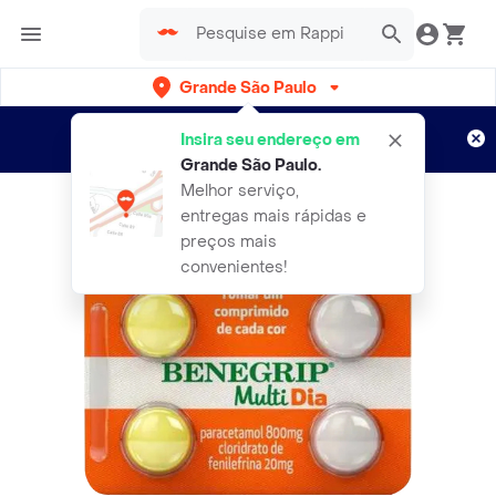
Grande São Paulo
Cadastre-se
Novo no Rappi?
e aproveite...
Insira seu endereço em
Entregas grátis por 15 dias!
Aplicam T&C
Grande São Paulo
.
Melhor serviço,
entregas mais rápidas e
preços mais
convenientes!