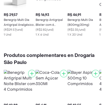
R$ 29,57
R$ 16,93
R$ 46,91
R$ 
Benegrip Multi Dia
Benegrip Antigripal
Benegrip Multi Dia
Ben
Antigripal Analgésico
Blister com 6
(800mg/20mg)
Ant
12 Comprimidos
(
R$29.57/und
)
Comprimidos
(
R$2.82/und
)
(
R$2.35/und
)
20m
(
R$2
1 Und
1 X 6 Und
1 X 20 Und
Com
1 X 
Produtos complementares en Drogaria
São Paulo