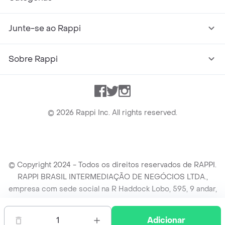
Junte-se ao Rappi
Sobre Rappi
Facebook
Twitter
Instagram
©
2026
Rappi Inc. All rights reserved.
© Copyright 2024 - Todos os direitos reservados de RAPPI.
RAPPI BRASIL INTERMEDIAÇÃO DE NEGÓCIOS LTDA.,
empresa com sede social na R Haddock Lobo, 595, 9 andar,
conj. 91, Lado A, Cerqueira Cesar, São Paulo/SP CEP. 01414-
905, CNPJ/MF n° 26.900.161/0001-25.
1
Adicionar