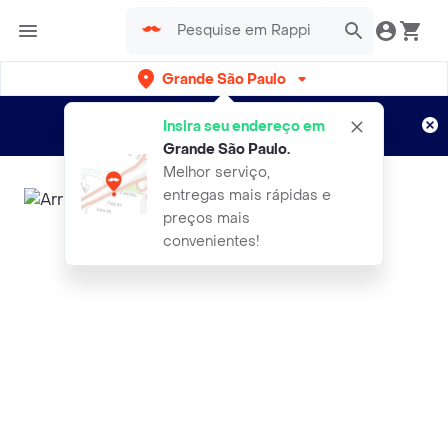
Grande São Paulo
Cadastre-se
Novo no Rappi?
e aproveite...
Insira seu endereço em
Entregas grátis por 15 dias!
Aplicam T&C
Grande São Paulo
.
Melhor serviço,
entregas mais rápidas e
preços mais
convenientes!