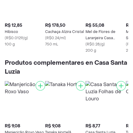
R$ 12,85
R$ 178,50
R$ 55,08
R$ 
Hibisco
Cachaça Alzira Cristal
Mel de Flores de
Mel
(
R$0.0129/g
)
(
R$0.24/ml
)
Laranjeira Casa
Sil
100 g
750 mL
Madeira -
(
R$0.28/g
)
Mad
(
R$
200 g
200
Produtos complementares en Casa Santa
Luzia
R$ 9,08
R$ 9,08
R$ 8,77
R$ 
Manjericão Roxo Vaso
Tanaka Hortelã
Casa Santa Luzia
Tan