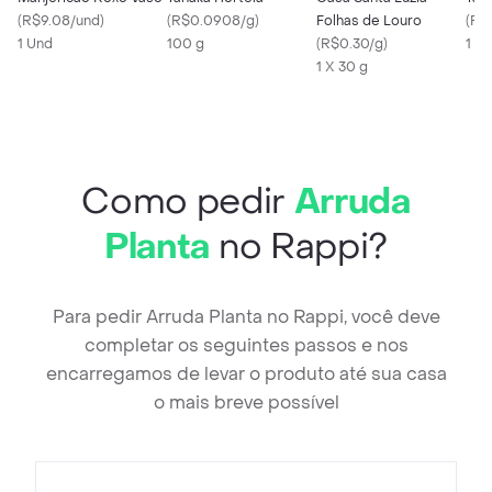
(
R$9.08/und
)
(
R$0.0908/g
)
Folhas de Louro
(
R$
1 Und
100 g
(
R$0.30/g
)
1 U
1 X 30 g
Como pedir
Arruda
Planta
no Rappi?
Para pedir Arruda Planta no Rappi, você deve
completar os seguintes passos e nos
encarregamos de levar o produto até sua casa
o mais breve possível