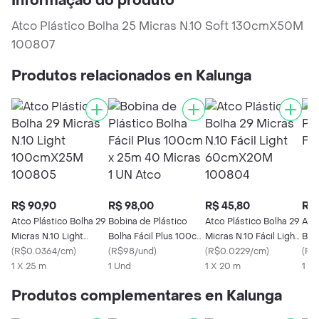
Informação do produto
Atco Plástico Bolha 25 Micras N.10 Soft 130cmX50M
100807
Produtos relacionados en Kalunga
R$ 90,90
R$ 98,00
R$ 45,80
R$ 
Atco Plástico Bolha 29
Bobina de Plástico
Atco Plástico Bolha 29
Atc
Micras N.10 Light
Bolha Fácil Plus 100cm
Micras N.10 Fácil Light
Bolh
100cmX25M 100805
(
R$0.0364/cm
)
x 25m 40 Micras 1 UN
(
R$98/und
)
60cmX20M 100804
(
R$0.0229/cm
)
(
R$1
1 X 25 m
Atco
1 Und
1 X 20 m
1 X 
Produtos complementares en Kalunga