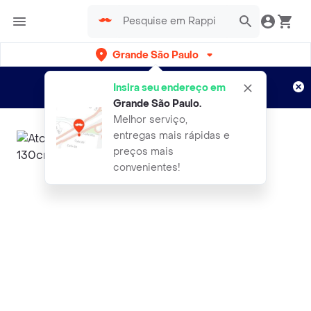
Grande São Paulo
Cadastre-se
Novo no Rappi?
e aproveite...
Insira seu endereço em
Entregas grátis por 15 dias!
Aplicam T&C
Grande São Paulo
.
Melhor serviço,
entregas mais rápidas e
preços mais
convenientes!