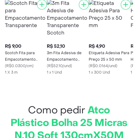
R$ 9,00
R$ 52,10
R$ 4,90
R$ 
Scotch Fita para
3m Fita Adesiva de
Etiqueta Adesiva Para
Pil
Empacotamento
Empacotamento
Preço 25 x 50 mm
Hidr
Transparente
(
R$0.0300/cm
)
Transparente Scotch
(
R$52.10/und
)
(
R$0.0164/und
)
Pen
(
R$
1 X 3 m
1 x 1 Und
1 x 300 Und
1 X 
Como pedir
Atco
Plástico Bolha 25 Micras
N.10 Soft 130cmX50M