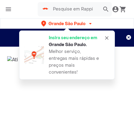
Grande São Paulo
Cadastre-se
Novo no Rappi?
e aproveite...
Insira seu endereço em
Entregas grátis por 15 dias!
Aplicam T&C
Grande São Paulo
.
Melhor serviço,
entregas mais rápidas e
preços mais
convenientes!