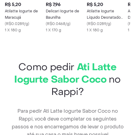
R$ 5,20
R$ 7,96
R$ 5,20
R$ 
Atilatte Iogurte de
Delicari Iogurte de
Atilatte Iogurte
Atil
Maracujá
Baunilha
Líquido Desnatado
Des
(
R$0.0289/g
)
(
R$0.0468/g
)
Ameixa Cereais
(
R$0.0289/g
)
Mor
(
R$
1 X 180 g
1 X 170 g
1 X 180 g
1 X 
Como pedir
Ati Latte
Iogurte Sabor Coco
no
Rappi?
Para pedir Ati Latte Iogurte Sabor Coco no
Rappi, você deve completar os seguintes
passos e nos encarregamos de levar o produto
até sua casa o mais breve possível