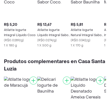
R$ 5,20
R$ 13,67
R$ 5,81
R$ 
Atilatte Iogurte
Atilatte Iogurte
Atilatte Iogurte
Atil
Integral Líquido Coco
Líquido Integral Sabor
Natural Integral Sabor
Inte
(
R$0.0289/g
)
Coco.
(
R$0.0274/g
)
Baunilha
(
R$0.0342/g
)
Mor
(
R$
1 X 180 g
1 X 500 g
1 X 170 g
1 X
Produtos complementares en Casa Santa
Luzia