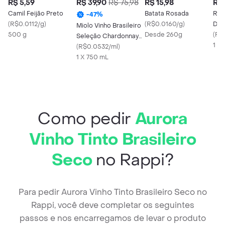
R$ 5,59
R$ 39,90
R$ 75,98
R$ 15,98
R$ 
Camil Feijão Preto
Batata Rosada
Rab
-
47
%
(
R$0.0112/g
)
(
R$0.0160/g
)
D T
Miolo Vinho Brasileiro
500 g
Desde 260g
(
R$
Seleção Chardonnay
1 U
Viognier
(
R$0.0532/ml
)
1 X 750 mL
Como pedir
Aurora
Vinho Tinto Brasileiro
Seco
no Rappi?
Para pedir Aurora Vinho Tinto Brasileiro Seco no
Rappi, você deve completar os seguintes
passos e nos encarregamos de levar o produto