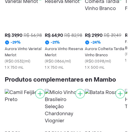
R$ 39,90
R$ 56,98
R$ 64,90
R$ 82,98
R$ 29,90
R$ 39,49
R$ 
Fau
-
29
%
-
21
%
-
24
%
Bras
Aurora Vinho Varietal
Aurora Vinho Reserva
Aurora Colheita Tardia
Tan
(
R$0
Merlot
Merlot
Vinho Branco
1 X 
(
R$0.0532/ml
)
(
R$0.0866/ml
)
(
R$0.0598/ml
)
1 X 750 mL
1 X 750 mL
1 X 500 mL
Produtos complementares en Mambo