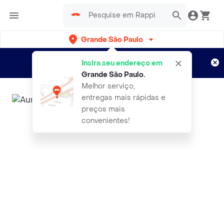
Grande São Paulo
Cadastre-se
Novo no Rappi?
e aproveite...
Insira seu endereço em
Entregas grátis por 15 dias!
Aplicam T&C
Grande São Paulo
.
Melhor serviço,
entregas mais rápidas e
preços mais
convenientes!