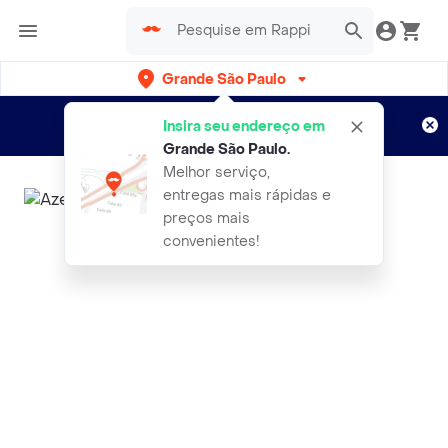
Grande São Paulo
Cadastre-se
Novo no Rappi?
e aproveite...
Insira seu endereço em
Entregas grátis por 15 dias!
Aplicam T&C
Grande São Paulo
.
Melhor serviço,
entregas mais rápidas e
preços mais
convenientes!