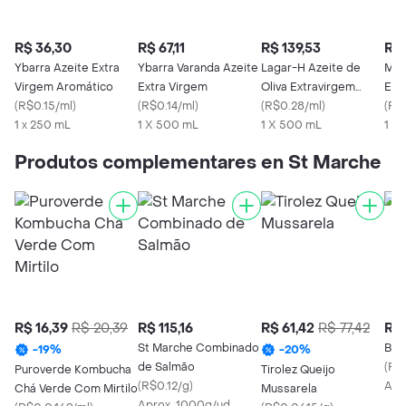
R$ 36,30
R$ 67,11
R$ 139,53
R$ 
Ybarra Azeite Extra
Ybarra Varanda Azeite
Lagar-H Azeite de
Mon
Virgem Aromático
Extra Virgem
Oliva Extravirgem
Extr
(
R$0.15/ml
)
(
R$0.14/ml
)
Blend
(
R$0.28/ml
)
(
R$0
1 x 250 mL
1 X 500 mL
1 X 500 mL
1 X
Produtos complementares en St Marche
R$ 16,39
R$ 20,39
R$ 115,16
R$ 61,42
R$ 77,42
R$ 
St Marche Combinado
Bov
-
19
%
-
20
%
de Salmão
(
R$
Puroverde Kombucha
Tirolez Queijo
(
R$0.12/g
)
Apr
Chá Verde Com Mirtilo
Mussarela
Aprox. 1000g/ud