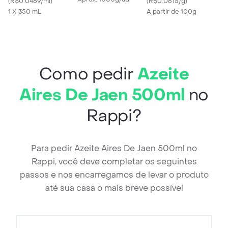
(
R$0.0469/ml
)
(
R$0.0615/g
)
1 X 350 mL
A partir de 100g
Como pedir
Azeite
Aires De Jaen 500ml
no
Rappi?
Para pedir Azeite Aires De Jaen 500ml no
Rappi, você deve completar os seguintes
passos e nos encarregamos de levar o produto
até sua casa o mais breve possível