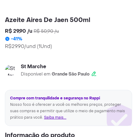
Azeite Aires De Jaen 500ml
R$ 29,90
/
u
R$ 50,90
/
u
-
41
%
R$29.90/und
(
1Und
)
St Marche
Disponível em
Grande São Paulo
Compre com tranquilidade e segurança no Rappi
Nosso foco é oferecer a você os melhores preços, proteger
suas compras e permitir que utilize o meio de pagamento mais
prático para você.
Saiba mais...
Informação do produto