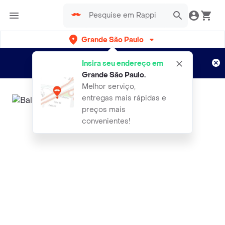
Grande São Paulo
Cadastre-se
Novo no Rappi?
e aproveite...
Insira seu endereço em
Entregas grátis por 15 dias!
Aplicam T&C
Grande São Paulo
.
Melhor serviço,
entregas mais rápidas e
preços mais
convenientes!