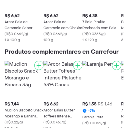
R$ 6,62
R$ 6,62
R$ 4,38
R$ 
Arcor Bala de
Arcor Bala de
7 Belo Pirulito
Bal
Caramelo Sabor
Caramelo com Chokko
Recheado com Bala
Mor
Menta
(
R$0.0662/g
)
(
R$0.0662/g
)
Framboesa
(
R$0.0365/g
)
Tij
(
R$0
1 X 100 g
100 g
1 X 120 g
60 
Produtos complementares en Carrefour
R$ 7,44
R$ 6,62
R$ 1,35
R$ 1,46
R$ 
Mucilon Biscoito Snack
Arcor Balas Butter
7 Be
-
7
%
Morango e Banana
Toffees Intense
Rec
Laranja Pera
35g
(
R$0.22/g
)
Pistache 53% Cacau
(
R$0.0736/g
)
Fra
(
R$
(
R$0.0062/g
)