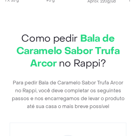
1 X 35 g
90 g
1 X 
Aprox. 220g/ud
Como pedir
Bala de
Caramelo Sabor Trufa
Arcor
no Rappi?
Para pedir Bala de Caramelo Sabor Trufa Arcor
no Rappi, você deve completar os seguintes
passos e nos encarregamos de levar o produto
até sua casa o mais breve possível