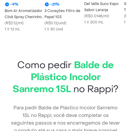
Del Valle Suco Kapo
Soli
-
9
%
-
21
%
Sabor Laranja
Tipo
Bom Ar Aromatizador
3 Corações Filtro de
(
R$0.0148/ml
)
(
R$
Click Spray Cheirinho
Papel 103
1 X 200 mL
1 Kg
de Talco
(
R$2.12/ml
)
(
R$0.12/und
)
1 X 12 mL
1 X 30 Und
Como pedir
Balde de
Plástico Incolor
Sanremo 15L
no Rappi?
Para pedir Balde de Plástico Incolor Sanremo
15L no Rappi, você deve completar os
seguintes passos e nos encarregamos de levar
o produto até sua casa o mais breve possível