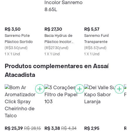
R$ 3,50
R$ 27,30
R$ 5,57
Sanremo Pote
Bacia Hydrus de
Sanremo Funil
Plástico Sortido
Plástico Incolor
Transparente
(
R$3.50/und
)
Sanremo 8.65L
(
R$27.30/und
)
(
R$5.57/und
)
1 X 1 Und
1 X 1 Und
1 X 1 Und
Produtos complementares en Assaí
Atacadista
R$ 25,39
R$ 28,15
R$ 3,38
R$ 4,34
R$ 2,95
R$ 