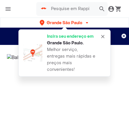
Grande São Paulo
Cadastre-se
Novo no Rappi?
e aproveite...
Insira seu endereço em
Entregas grátis por 15 dias!
Aplicam T&C
Grande São Paulo
.
Melhor serviço,
entregas mais rápidas e
preços mais
convenientes!