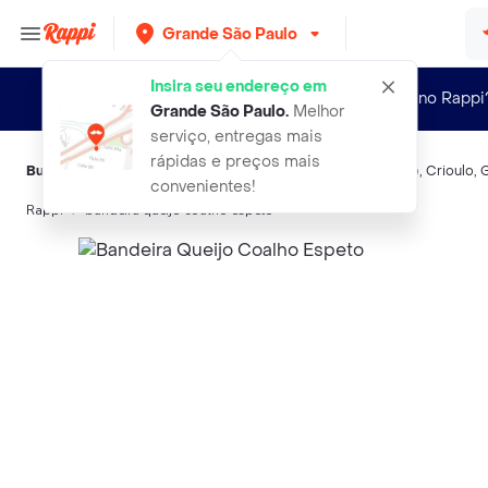
Grande São Paulo
Insira seu endereço em
Novo no Rappi
Grande São Paulo
.
Melhor
serviço, entregas mais
rápidas e preços mais
Buscas relacionadas:
Queijos frescos
,
Queijo Coalho
,
Queijo
,
Crioulo
,
G
convenientes!
Rappi
bandeira queijo coalho espeto