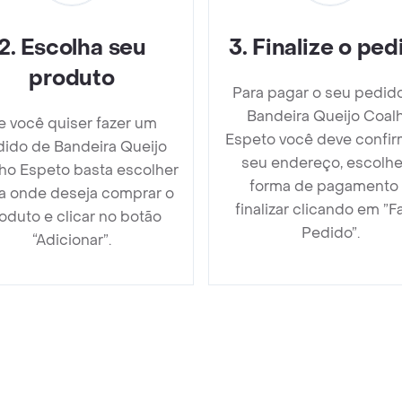
2
.
Escolha seu
3
.
Finalize o ped
produto
Para pagar o seu pedid
Bandeira Queijo Coal
e você quiser fazer um
Espeto você deve confir
ido de Bandeira Queijo
seu endereço, escolhe
ho Espeto basta escolher
forma de pagamento
ja onde deseja comprar o
finalizar clicando em ”F
oduto e clicar no botão
Pedido”.
“Adicionar”.