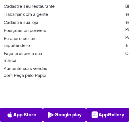
Cadastre seu restaurante
B
Trabalhar com a gente
T
Cadastre sua loja
T
P
Posições disponíveis
P
Eu quero ser um
rappitendero
T
Faça crescer a sua
C
marca
Aumente suas vendas
com Peça pelo Rappi
App Store
Play Store
AppGalle
App Store
Google play
AppGallery