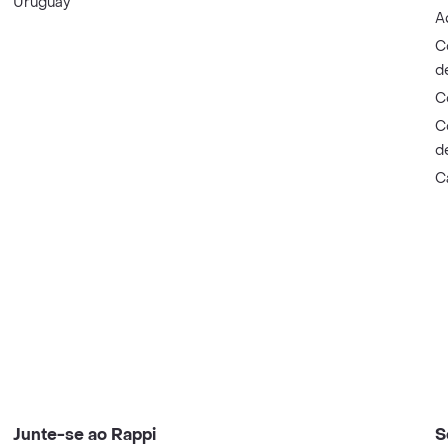
Uruguay
A
C
d
C
C
d
C
Junte-se ao Rappi
S