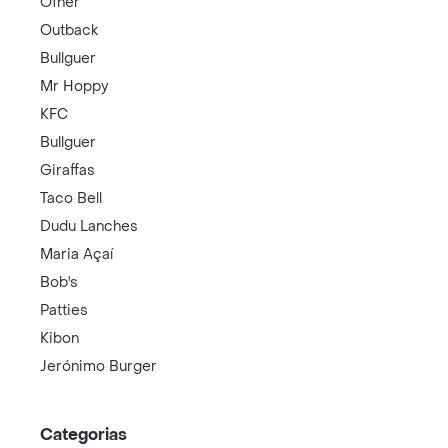
Ofner
Outback
Bullguer
Mr Hoppy
KFC
Bullguer
Giraffas
Taco Bell
Dudu Lanches
Maria Açaí
Bob's
Patties
Kibon
Jerónimo Burger
Categorias