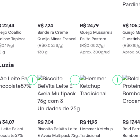
 22,44
R$ 7,24
R$ 24,79
R$ 105,
eijo Coalho
Bandeira Creme
Queijo Mussarela
Queijo M
dinho Tapioca
Queijo Minas Frescal
Palito Pastora
Cuestinh
$0.19/g
)
(
R$0.0558/g
)
(
R$0.0827/g
)
(
R$0.18/
0 g
130 g
Aprox. 300g/ud
Aprox. 6
Luzia
 34,07
R$ 7,04
R$ 11,93
R$ 17,44
 Leite Baiani
Biscoito BelVita Leite
Hemmer Ketchup
Bold Barr
ocolate57%
E Aveia Multipack 75g
Tradicional
Bombom 