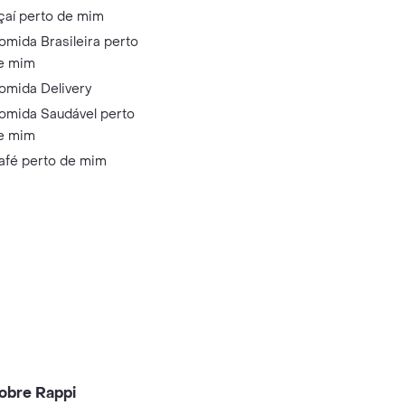
çaí perto de mim
omida Brasileira perto
e mim
omida Delivery
omida Saudável perto
e mim
afé perto de mim
obre Rappi