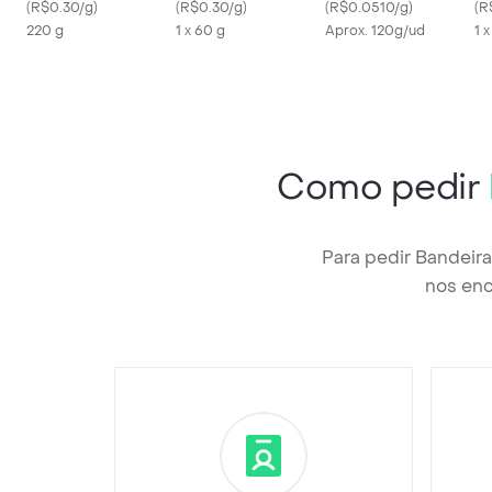
(
R$0.30/g
)
(
R$0.30/g
)
(
R$0.0510/g
)
(
R
220 g
1 x 60 g
Aprox. 120g/ud
1 
Como pedir
Para pedir Bandeir
nos enc