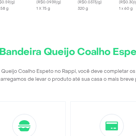
$0.59/g
)
com 3 Unidades de
(
R$0.0939/g
)
(
R$0.0373/g
)
60g
(
R$0.30/
x 58 g
25g
1 X 75 g
320 g
1 x 60 g
Bandeira Queijo Coalho Esp
a Queijo Coalho Espeto no Rappi, você deve completar os
arregamos de levar o produto até sua casa o mais breve 