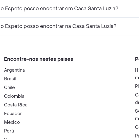
o Espeto posso encontrar em Casa Santa Luzia?
ho Espeto posso encontrar na Casa Santa Luzia?
Encontre-nos nestes países
P
Argentina
H
m
Brasil
P
Chile
C
Colombia
d
Costa Rica
S
Ecuador
m
México
G
Perú
P