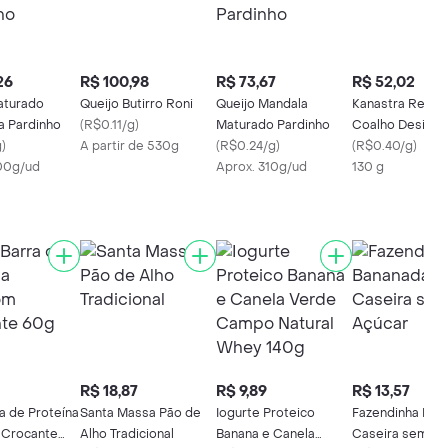
26
R$ 100,98
R$ 73,67
R$ 52,02
aturado
Queijo Butirro Roni
Queijo Mandala
Kanastra Real Q
a Pardinho
(
R$0.11/g
)
Maturado Pardinho
Coalho Desidra
g
)
A partir de 530g
(
R$0.24/g
)
(
R$0.40/g
)
00g/ud
Aprox. 310g/ud
130 g
R$ 18,87
R$ 9,89
R$ 13,57
a de Proteína
Santa Massa Pão de
Iogurte Proteico
Fazendinha Ban
Crocante
Alho Tradicional
Banana e Canela
Caseira sem Aç