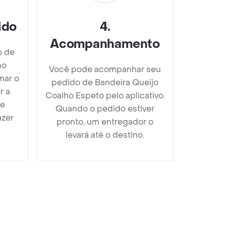
ido
4
.
Acompanhamento
o de
ho
Você pode acompanhar seu
mar o
pedido de Bandeira Queijo
r a
Coalho Espeto pelo aplicativo.
 e
Quando o pedido estiver
azer
pronto, um entregador o
levará até o destino.