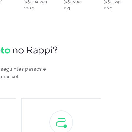
g
)
(
R$0.0472/g
)
Verde Campo Natural
(
R$0.90/g
)
(
R$0.12/g
)
400 g
Whey 140g
11 g
115 g
eto
no Rappi?
 seguintes passos e
possível