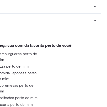
eça sua comida favorita perto de você
ambúrgueres perto de
im
izza perto de mim
omida Japonesa perto
e mim
obremesas perto de
im
relhados perto de mim
adaria perto de mim