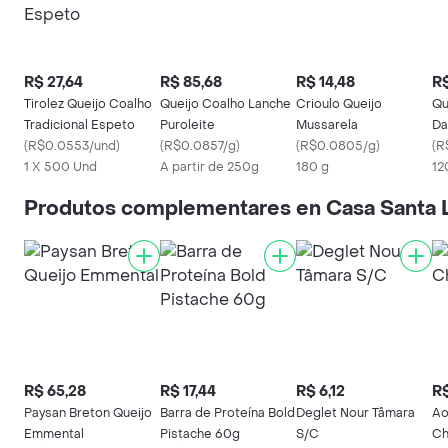
R$ 27,64
R$ 85,68
R$ 14,48
R$
Tirolez Queijo Coalho
Queijo Coalho Lanche
Crioulo Queijo
Qu
Tradicional Espeto
Puroleite
Mussarela
Da
(
R$0.0553/und
)
(
R$0.0857/g
)
(
R$0.0805/g
)
(
R
1 X 500 Und
A partir de 250g
180 g
12
Produtos complementares en Casa Santa 
R$ 65,28
R$ 17,44
R$ 6,12
R$
Paysan Breton Queijo
Barra de Proteína Bold
Deglet Nour Tâmara
Ao
Emmental
Pistache 60g
S/C
Ch