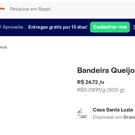
Cadastrar-me
?
Aproveite...
Entregas grátis por 15 dias!
ioia
Bandeira Queijo
R$ 26,72
/
u
R$0.0891/g
(
300 g
)
Casa Santa Luzia
Disponível em
Grand