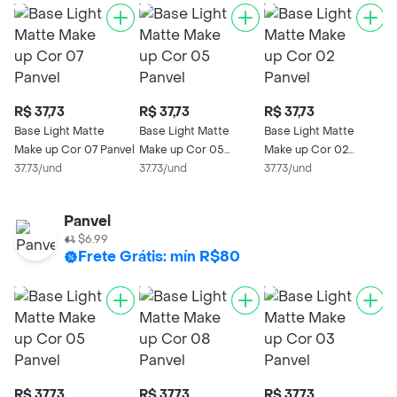
R$ 37,73
R$ 37,73
R$ 37,73
R
Base Light Matte
Base Light Matte
Base Light Matte
B
Make up Cor 07 Panvel
Make up Cor 05
Make up Cor 02
M
37.73/und
Panvel
37.73/und
Panvel
37.73/und
P
3
Panvel
$6.99
Frete Grátis: mín R$80
R$ 37,73
R$ 37,73
R$ 37,73
R