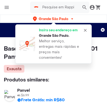
Grande São Paulo
Cadastre-se
Novo no Rappi?
e aproveite...
Insira seu endereço em
Entregas grátis por 15 dias!
Aplicam T&C
Grande São Paulo
.
Melhor serviço,
entregas mais rápidas e
Base Light Matte Make up Cor 01
preços mais
Panvel
convenientes!
Exausta
Produtos similares:
Panvel
$6.99
Frete Grátis: mín R$80