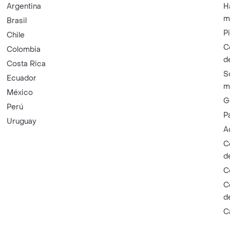
Argentina
H
m
Brasil
P
Chile
C
Colombia
d
Costa Rica
S
Ecuador
m
México
G
Perú
P
Uruguay
A
C
d
C
C
d
C