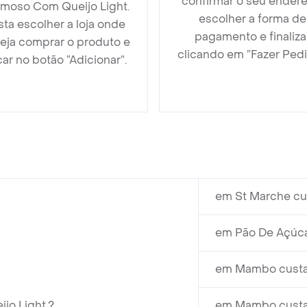
confirmar o seu endere
moso Com Queijo Light.
escolher a forma de
sta escolher a loja onde
pagamento e finaliza
eja comprar o produto e
clicando em ”Fazer Pedi
car no botão “Adicionar”.
em St Marche cu
em Pão De Açúca
em Mambo custa
jo Light.?
em Mambo custa