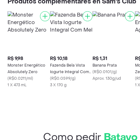
Produtos complementares en Sam's Club
R$ 9,98
R$ 10,18
R$ 1,31
R$
Monster Energético
Fazenda Bela Vista
Banana Prata
Mo
Absolutely Zero
Iogurte Integral Com
(
R$0.0101/g
)
Ze
(
R$0.0211/ml
)
Mel
(
R$0.0599/g
)
Aprox. 130g/ud
(
R
1 X 473 mL
3 X 170 g
1 
Como pedir
Batavo