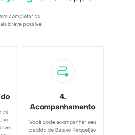
eve completar os
ais breve possível
ido
4
.
Acompanhamento
o de
oso
Você pode acompanhar seu
deve
pedido de Batavo Requeijão