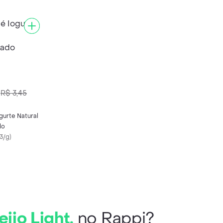
R$ 3,45
gurte Natural
do
3/g
)
jo Light.
no Rappi?