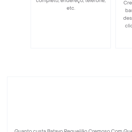
completo, endereço, telefone,
Cre
etc.
ba
des
cli
Quanto custa Batavo Requeijão Cremoso Com Quei