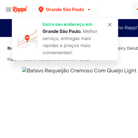
Grande São Paulo
Insira seu endereço em
Novo no Rappi
Grande São Paulo
.
Melhor
serviço, entregas mais
rápidas e preços mais
Buscas relacionadas:
Queijo para passar
,
Batavo
,
Vigor
,
Catupiry
,
Danub
convenientes!
Rappi
batavo requeijao cremoso com queijo