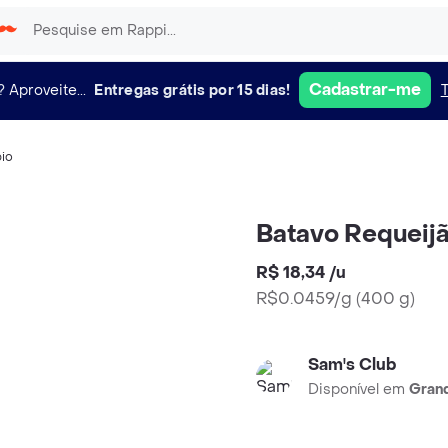
Cadastrar-me
?
Aproveite...
Entregas grátis por 15 dias!
io
Batavo Requeij
R$ 18,34
/
u
R$0.0459/g
(
400 g
)
Sam's Club
Disponível em
Grand