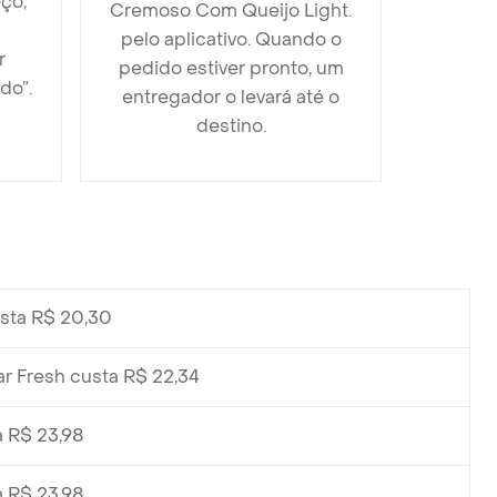
ço,
Cremoso Com Queijo Light.
pelo aplicativo. Quando o
r
pedido estiver pronto, um
do”.
entregador o levará até o
destino.
sta R$ 20,30
r Fresh custa R$ 22,34
 R$ 23,98
 R$ 23,98