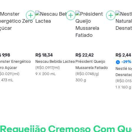
 9,98
R$ 18,34
R$ 22,42
R$ 2,44
nster Energético
Nescau Bebida Lactea
Président Queijo
-
29
%
ro Açúcar
(
R$0.0917/ml
)
Mussarela Fatiado
Nestlé Io
$0.0211/ml
)
9 X 200 mL
(
R$0.0748/g
)
Desnata
X 473 mL
300 g
(
R$0.015
1 X 160 g
 Requeijão Cremoso Com Quei