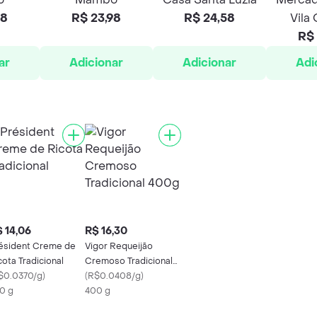
98
R$ 23,98
R$ 24,58
Vila
R$ 
ar
Adicionar
Adicionar
Adi
 14,06
R$ 16,30
ésident Creme de
Vigor Requeijão
cota Tradicional
Cremoso Tradicional
$0.0370/g
)
400g
(
R$0.0408/g
)
0 g
400 g