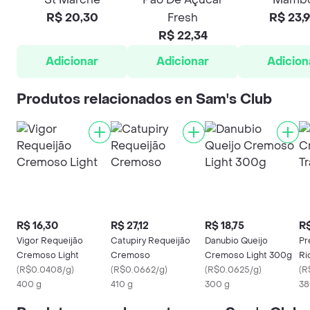
R$ 20,30
Fresh
R$ 23,
R$ 22,34
Adicionar
Adicionar
Adicion
Produtos relacionados en Sam's Club
R$ 16,30
R$ 27,12
R$ 18,75
R$
Vigor Requeijão
Catupiry Requeijão
Danubio Queijo
Pr
Cremoso Light
Cremoso
Cremoso Light 300g
Ri
(
R$0.0408/g
)
(
R$0.0662/g
)
(
R$0.0625/g
)
(
R
400 g
410 g
300 g
38