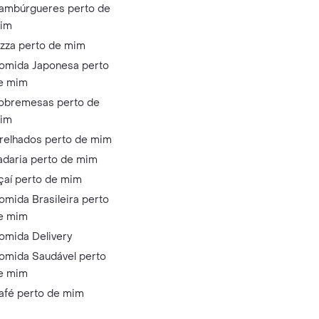
ambúrgueres perto de
im
izza perto de mim
omida Japonesa perto
e mim
obremesas perto de
im
relhados perto de mim
adaria perto de mim
çaí perto de mim
omida Brasileira perto
e mim
omida Delivery
omida Saudável perto
e mim
afé perto de mim