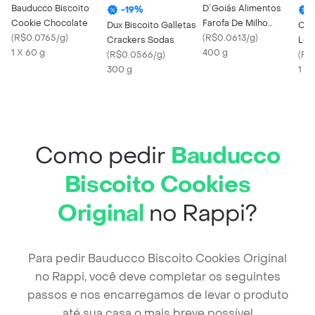
Bauducco Biscoito
D´Goiás Alimentos
-
19
%
Cookie Chocolate
Farofa De Milho
Dux Biscoito Galletas
Cho
(
R$0.0765/g
)
Especial Sem Pimenta
(
R$0.0613/g
)
Crackers Sodas
Lei
1 X 60 g
400 g
(
R$0.0566/g
)
(
R$
300 g
1 X 
Como pedir
Bauducco
Biscoito Cookies
Original
no Rappi?
Para pedir Bauducco Biscoito Cookies Original
no Rappi, você deve completar os seguintes
passos e nos encarregamos de levar o produto
até sua casa o mais breve possível