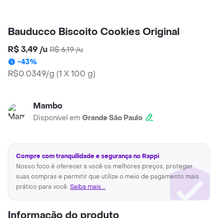
Bauducco Biscoito Cookies Original
R$ 3,49
/
u
R$ 6,19
/
u
-
43
%
R$0.0349/g
(
1 X 100 g
)
Mambo
Disponível em
Grande São Paulo
Compre com tranquilidade e segurança no Rappi
Nosso foco é oferecer a você os melhores preços, proteger
suas compras e permitir que utilize o meio de pagamento mais
prático para você.
Saiba mais...
Informação do produto