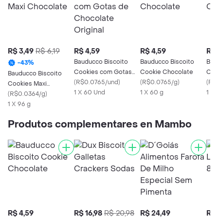
R$ 3,49
R$ 6,19
R$ 4,59
R$ 4,59
R$ 
Bauducco Biscoito
Bauducco Biscoito
Bau
-
43
%
Cookies com Gotas
Cookie Chocolate
Cho
Bauducco Biscoito
de Chocolate Original
(
R$0.0765/und
)
(
R$0.0765/g
)
(
R$
Cookies Maxi
1 X 60 Und
1 X 60 g
1 X 
Chocolate
(
R$0.0364/g
)
1 X 96 g
Produtos complementares en Mambo
R$ 4,59
R$ 16,98
R$ 20,98
R$ 24,49
R$ 