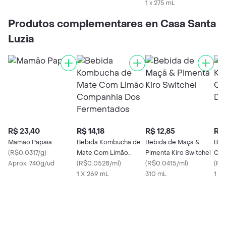
1 x 275 mL
Produtos complementares en Casa Santa
Luzia
R$ 23,40
R$ 14,18
R$ 12,85
R$ 
Mamão Papaia
Bebida Kombucha de
Bebida de Maçã &
Beb
(
R$0.0317/g
)
Mate Com Limão
Pimenta Kiro Switchel
Caj
Aprox. 740g/ud
Companhia Dos
(
R$0.0528/ml
)
(
R$0.0415/ml
)
Fer
(
R$
Fermentados
1 X 269 mL
310 mL
1 X