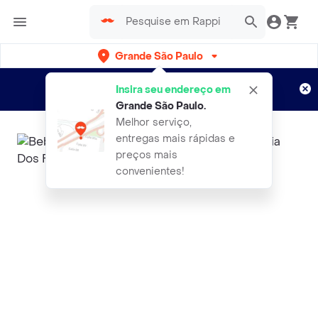
Grande São Paulo
Cadastre-se
Novo no Rappi?
e aproveite...
Insira seu endereço em
Entregas grátis por 15 dias!
Aplicam T&C
Grande São Paulo
.
Melhor serviço,
entregas mais rápidas e
preços mais
convenientes!