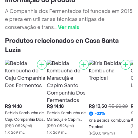
Informação do produto
A Companhia dos Fermentados foi fundada em 2015
e preza em utilizar as técnicas antigas de
conservação e trans
...
Ver mais
Produtos relacionados en Casa Santa
Luzia
R$ 14,18
R$ 14,18
R$ 13,50
R$ 20,20
R$ 
Bebida Kombucha de
Bebida Kombucha de
Kom
-
33
%
Caju Companhia Dos
Maracujá e Capim
Beb
Kria Bebida Kombucha
Fermentos
(
R$0.0528/ml
)
Santo Companhia Dos
(
R$0.0528/ml
)
Lim
(
R$
Tropical
1 X 269 mL
Fermentados
1 X 269 mL
1 x
(
R$0.0491/ml
)