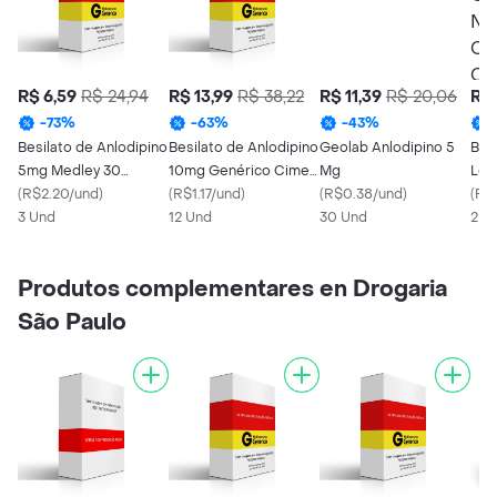
R$ 6,59
R$ 24,94
R$ 13,99
R$ 38,22
R$ 11,39
R$ 20,06
R$ 
-
73
%
-
63
%
-
43
%
Besilato de Anlodipino
Besilato de Anlodipino
Geolab Anlodipino 5
Bes
5mg Medley 30
10mg Genérico Cimed
Mg
Lev
Comprimidos
(
R$2.20/und
)
30 Comprimidos
(
R$1.17/und
)
(
R$0.38/und
)
Gen
(
R$
3 Und
12 Und
30 Und
Quí
2 U
Com
Produtos complementares en Drogaria
São Paulo