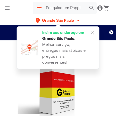
Grande São Paulo
Cadastre-se
Novo no Rappi?
e aproveite...
Insira seu endereço em
Entregas grátis por 15 dias!
Aplicam T&C
Grande São Paulo
.
Melhor serviço,
entregas mais rápidas e
preços mais
convenientes!