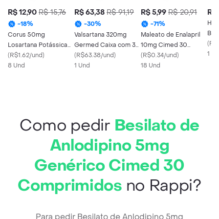
R$ 12,90
R$ 15,76
R$ 63,38
R$ 91,19
R$ 5,99
R$ 20,91
R$ 
Hem
-
18
%
-
30
%
-
71
%
Bis
Corus 50mg
Valsartana 320mg
Maleato de Enalapril
Gen
(
R$7
Losartana Potássica
Germed Caixa com 30
10mg Cimed 30
Com
1 U
Aché Caixa 30
(
R$1.62/und
)
Comprimidos
(
R$63.38/und
)
Comprimidos
(
R$0.34/und
)
Comprimidos
8 Und
Revestidos
1 Und
18 Und
Revestidos
Como pedir
Besilato de
Anlodipino 5mg
Genérico Cimed 30
Comprimidos
no Rappi?
Para pedir Besilato de Anlodipino 5mg