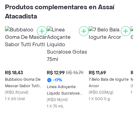
Produtos complementares en Assaí
Atacadista
R$ 18,43
R$ 12,99
R$ 15,79
R$ 11,69
R$ 
Bubbaloo Goma De
7 Belo Bala de Iogurte
Mil
-
17
%
Mascar Sabor Tutti
Arcor
(
R$
Linea Adoçante
Frutti
(
R$0.31/und
)
(
R$0.0234/g
)
1 X
Líquido Sucralose
1 X 60 Und
1 X 500.0 g
Gotas 75ml
(
R$0.18/ml
)
1 X 75 mL