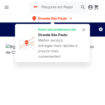
Grande São Paulo
Cadastre-se
Novo no Rappi?
e aproveite...
Insira seu endereço em
Entregas grátis por 15 dias!
Aplicam T&C
Grande São Paulo
.
Melhor serviço,
entregas mais rápidas e
preços mais
convenientes!