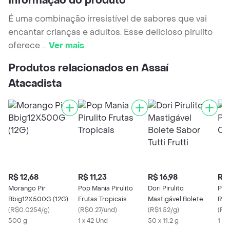
Informação do produto
É uma combinação irresistível de sabores que vai
encantar crianças e adultos. Esse delicioso pirulito
oferece
...
Ver mais
Produtos relacionados en Assaí
Atacadista
R$ 12,68
R$ 11,23
R$ 16,98
R$ 
Morango Pir
Pop Mania Pirulito
Dori Pirulito
Pop Cherrymix Pirul
Bbig12X500G (12G)
Frutas Tropicais
Mastigável Bolete
Rec
(
R$0.0254/g
)
(
R$0.27/und
)
Sabor Tutti Frutti
(
R$1.52/g
)
(
R$
500 g
1 x 42 Und
50 x 11.2 g
1 X