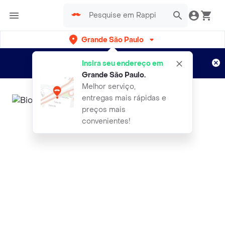
Grande São Paulo
Cadastre-se
Novo no Rappi?
e aproveite...
Insira seu endereço em
Entregas grátis por 15 dias!
Aplicam T&C
Grande São Paulo
.
Melhor serviço,
entregas mais rápidas e
preços mais
convenientes!