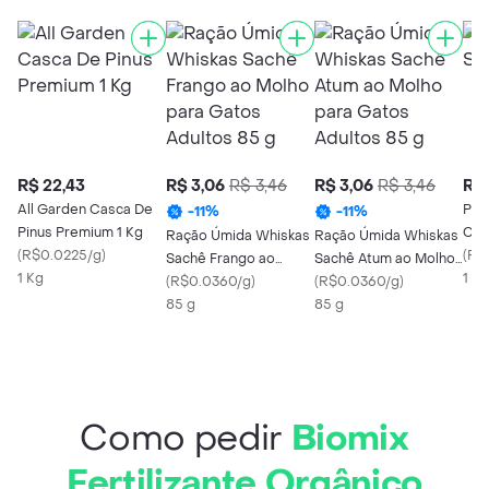
R$ 22,43
R$ 3,06
R$ 3,46
R$ 3,06
R$ 3,46
R$ 
All Garden Casca De
Pipi
-
11
%
-
11
%
Pinus Premium 1 Kg
Cla
Ração Úmida Whiskas
Ração Úmida Whiskas
(
R$0.0225/g
)
(
R$
Sachê Frango ao
Sachê Atum ao Molho
1 Kg
1 X 
Molho para Gatos
(
R$0.0360/g
)
para Gatos Adultos 85
(
R$0.0360/g
)
Adultos 85 g
85 g
g
85 g
Como pedir
Biomix
Fertilizante Orgânico