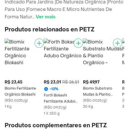
Indicado Para Jardins |De Natureza Orgânica |Pronto
Para Uso |Fornece Macro E Micro Nutrientes De
Forma Natur
...
Ver mais
Produtos relacionados en PETZ
R$ 23,45
R$ 23,01
R$ 26,51
R$ 49,97
R$ 
Biomix Fertilizante
Biomix Substrato
Biom
-
13
%
Orgânico Biokashi
Mudas & Plantio
Pla
Forth Bokashi
(
R$0.0235/g
)
Orgânico -
(
R$0.0025/g
)
(
R$
Fertilizante Adubo
1 Kg
20 Kg
300
Orgânico
(
R$0.0921/g
)
1 X 250 g
Produtos complementares en PETZ