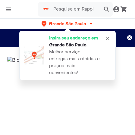
Grande São Paulo
Cadastre-se
Novo no Rappi?
e aproveite...
Insira seu endereço em
Entregas grátis por 15 dias!
Aplicam T&C
Grande São Paulo
.
Melhor serviço,
entregas mais rápidas e
preços mais
convenientes!