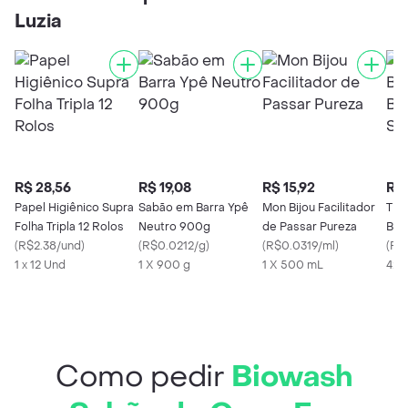
Luzia
R$ 28,56
R$ 19,08
R$ 15,92
R$ 
Papel Higiênico Supra
Sabão em Barra Ypê
Mon Bijou Facilitador
Tio
Folha Tripla 12 Rolos
Neutro 900g
de Passar Pureza
Bra
(
R$2.38/und
)
(
R$0.0212/g
)
(
R$0.0319/ml
)
Bic
(
R$
1 x 12 Und
1 X 900 g
1 X 500 mL
Refi
420
Como pedir
Biowash