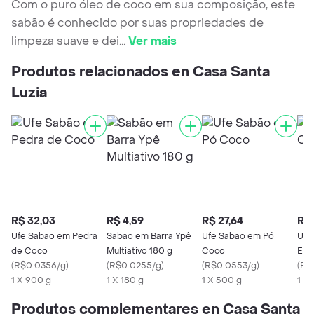
Com o puro óleo de coco em sua composição, este
sabão é conhecido por suas propriedades de
limpeza suave e dei
...
Ver mais
Produtos relacionados en Casa Santa
Luzia
R$ 32,03
R$ 4,59
R$ 27,64
R$ 
Ufe Sabão em Pedra
Sabão em Barra Ypê
Ufe Sabão em Pó
Ufe
de Coco
Multiativo 180 g
Coco
Em 
(
R$0.0356/g
)
(
R$0.0255/g
)
(
R$0.0553/g
)
(
R$
1 X 900 g
1 X 180 g
1 X 500 g
1 X 
Produtos complementares en Casa Santa