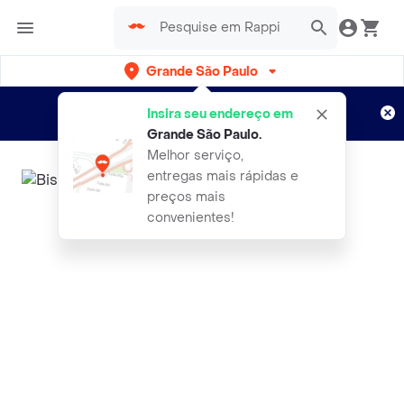
Grande São Paulo
Cadastre-se
Novo no Rappi?
e aproveite...
Insira seu endereço em
Entregas grátis por 15 dias!
Aplicam T&C
Grande São Paulo
.
Melhor serviço,
entregas mais rápidas e
preços mais
convenientes!