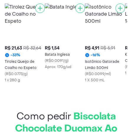
R$ 21,63
R$ 32,64
R$ 1,54
R$ 4,91
R$ 5,91
R$ 
Batata Inglesa
Kind
-
33
%
-
16
%
(
R$0.0091/g
)
Cac
Tirolez Queijo de
Isotônico Gatorade
Aprox. 170g/ud
(
R$
Coalho no Espeto
Limão 500ml
1 X 
(
R$0.0773/g
)
(
R$0.0099/ml
)
1 x 280 g
1 X 500 mL
Como pedir
Biscolata
Chocolate Duomax Ao