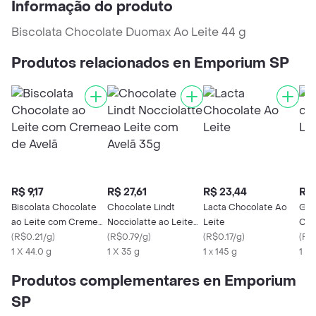
Informação do produto
Biscolata Chocolate Duomax Ao Leite 44 g
Produtos relacionados en Emporium SP
R$ 9,17
R$ 27,61
R$ 23,44
R$ 
Biscolata Chocolate
Chocolate Lindt
Lacta Chocolate Ao
Gar
ao Leite com Creme
Nocciolatte ao Leite
Leite
Cho
de Avelã
(
R$0.21/g
)
com Avelã 35g
(
R$0.79/g
)
(
R$0.17/g
)
(
R$
1 X 44.0 g
1 X 35 g
1 x 145 g
1 X
Produtos complementares en Emporium
SP