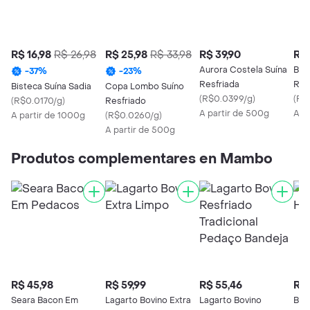
R$ 16,98
R$ 26,98
R$ 25,98
R$ 33,98
R$ 39,90
R$ 
Aurora Costela Suína
Bom
-
37
%
-
23
%
Resfriada
Res
Bisteca Suína Sadia
Copa Lombo Suíno
(
R$0.0399/g
)
(
R$
(
R$0.0170/g
)
Resfriado
A partir de 500g
Apr
A partir de 1000g
(
R$0.0260/g
)
A partir de 500g
Produtos complementares en Mambo
R$ 45,98
R$ 59,99
R$ 55,46
R$ 
Seara Bacon Em
Lagarto Bovino Extra
Lagarto Bovino
Bró