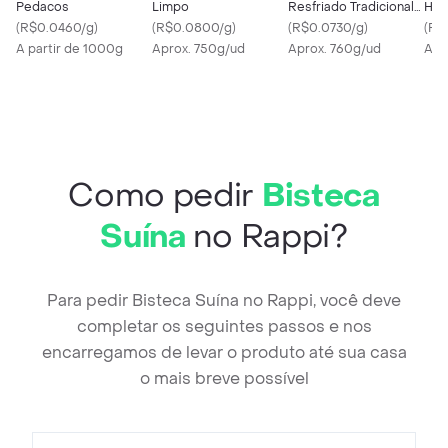
Pedacos
Limpo
Resfriado Tradicional
Hort
(
R$0.0460/g
)
(
R$0.0800/g
)
Pedaço Bandeja
(
R$0.0730/g
)
(
R$
A partir de 1000g
Aprox. 750g/ud
Aprox. 760g/ud
Apr
Como pedir
Bisteca
Suína
no Rappi?
Para pedir Bisteca Suína no Rappi, você deve
completar os seguintes passos e nos
encarregamos de levar o produto até sua casa
o mais breve possível