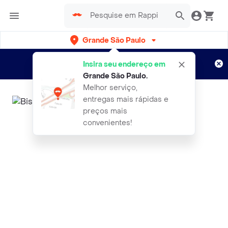
Grande São Paulo
Cadastre-se
Novo no Rappi?
e aproveite...
Insira seu endereço em
Entregas grátis por 15 dias!
Aplicam T&C
Grande São Paulo
.
Melhor serviço,
entregas mais rápidas e
preços mais
convenientes!