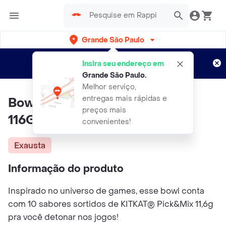
Grande São Paulo
Cadastre-se
Novo no Rappi?
e aproveite...
Insira seu endereço em
Entregas grátis por 15 dias!
Aplicam T&C
Grande São Paulo
.
Melhor serviço,
entregas mais rápidas e
Bowl KITKAT® Gamer Sortidos
preços mais
116G
convenientes!
Exausta
Informação do produto
Inspirado no universo de games, esse bowl conta
com 10 sabores sortidos de KITKAT® Pick&Mix 11,6g
pra você detonar nos jogos!