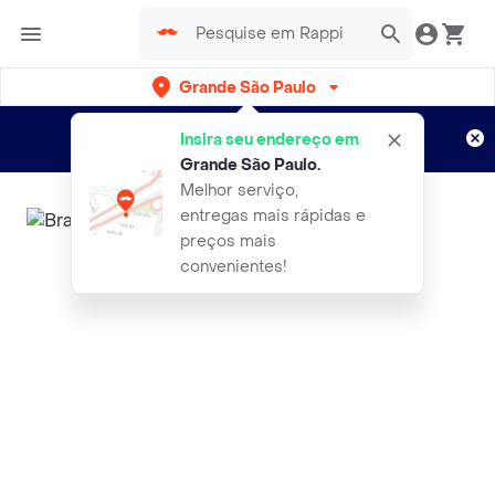
Grande São Paulo
Cadastre-se
Novo no Rappi?
e aproveite...
Insira seu endereço em
Entregas grátis por 15 dias!
Aplicam T&C
Grande São Paulo
.
Melhor serviço,
entregas mais rápidas e
preços mais
convenientes!