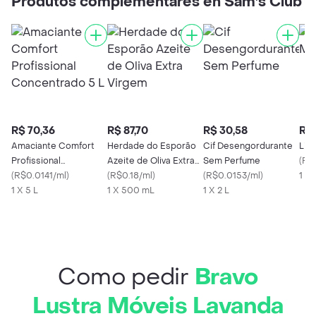
Produtos complementares en Sam's Club
R$ 70,36
R$ 87,70
R$ 30,58
R$ 
Amaciante Comfort
Herdade do Esporão
Cif Desengordurante
Liz
Profissional
Azeite de Oliva Extra
Sem Perfume
(
R$
Concentrado 5 L
(
R$0.0141/ml
)
Virgem
(
R$0.18/ml
)
(
R$0.0153/ml
)
1 X
1 X 5 L
1 X 500 mL
1 X 2 L
Como pedir
Bravo
Lustra Móveis Lavanda