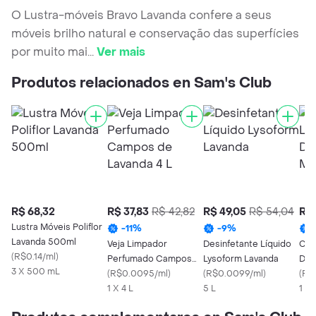
O Lustra-móveis Bravo Lavanda confere a seus
móveis brilho natural e conservação das superfícies
por muito mai
...
Ver mais
Produtos relacionados en Sam's Club
R$ 68,32
R$ 37,83
R$ 42,82
R$ 49,05
R$ 54,04
R$ 
Lustra Móveis Poliflor
-
11
%
-
9
%
Lavanda 500ml
Veja Limpador
Desinfetante Líquido
Csj
(
R$0.14/ml
)
Perfumado Campos
Lysoform Lavanda
Des
3 X 500 mL
de Lavanda 4 L
(
R$0.0095/ml
)
(
R$0.0099/ml
)
Orig
(
R$
1 X 4 L
5 L
1 X 