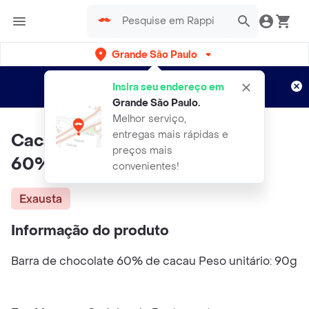
Grande São Paulo
Cadastre-se
Novo no Rappi?
e aproveite...
Insira seu endereço em
Entregas grátis por 15 dias!
Aplicam T&C
Grande São Paulo
.
Melhor serviço,
entregas mais rápidas e
Cacau Noir Barra De Chocolate
preços mais
60% Cacau
convenientes!
Exausta
Informação do produto
Barra de chocolate 60% de cacau Peso unitário: 90g