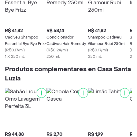
R$ 41,82
R$ 58,14
R$ 41,82
R$ 
Cadiveu Shampoo
Condicionador
Shampoo Cadiveu
Sha
Essential Bye Bye Frizz
Cadiveu Hair Remedy
Glamour Rubi 250ml
Res
(
R$0.17/ml
)
250ml
(
R$0.24/ml
)
(
R$0.17/ml
)
250
(
R$
1 X 250 mL
250 mL
250 mL
250
Produtos complementares en Casa Santa
Luzia
R$ 44,88
R$ 2,70
R$ 1,99
R$ 