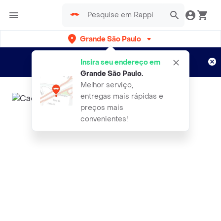
Grande São Paulo
Cadastre-se
Novo no Rappi?
e aproveite...
Insira seu endereço em
Entregas grátis por 15 dias!
Aplicam T&C
Grande São Paulo
.
Melhor serviço,
entregas mais rápidas e
preços mais
convenientes!