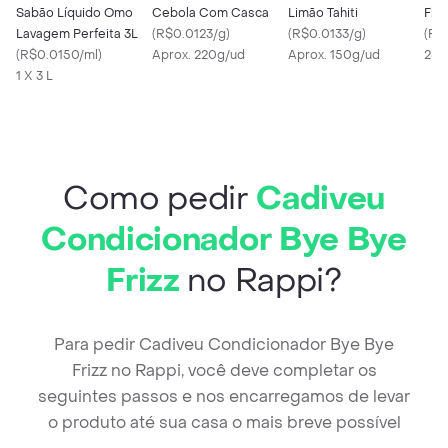
Sabão Líquido Omo
Cebola Com Casca
Limão Tahiti
Fld
Lavagem Perfeita 3L
(
R$0.0123/g
)
(
R$0.0133/g
)
(
R$
(
R$0.0150/ml
)
Aprox. 220g/ud
Aprox. 150g/ud
250
1 X 3 L
Como pedir
Cadiveu
Condicionador Bye Bye
Frizz
no Rappi?
Para pedir Cadiveu Condicionador Bye Bye
Frizz no Rappi, você deve completar os
seguintes passos e nos encarregamos de levar
o produto até sua casa o mais breve possível