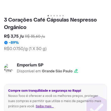
3 Corações Café Cápsulas Nespresso
Orgânico
R$ 3,75
/
u
R$ 35,60
/
u
-
89
%
R$0.0750/g
(
1 X 50 g
)
Emporium SP
Disponível em
Grande São Paulo
Compre com tranquilidade e segurança no Rappi
Nosso foco é oferecer a você os melhores preços, proteger
suas compras e permitir que utilize o meio de pagamento mais
prático para você.
Saiba mais...