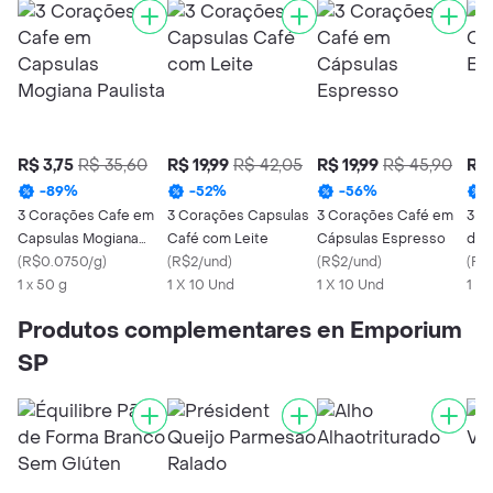
R$ 3,75
R$ 35,60
R$ 19,99
R$ 42,05
R$ 19,99
R$ 45,90
R$ 
-
89
%
-
52
%
-
56
%
3 Corações Cafe em
3 Corações Capsulas
3 Corações Café em
3 C
Capsulas Mogiana
Café com Leite
Cápsulas Espresso
de 
Paulista
(
R$0.0750/g
)
(
R$2/und
)
(
R$2/und
)
For
(
R$
1 x 50 g
1 X 10 Und
1 X 10 Und
1 X
Produtos complementares en Emporium
SP