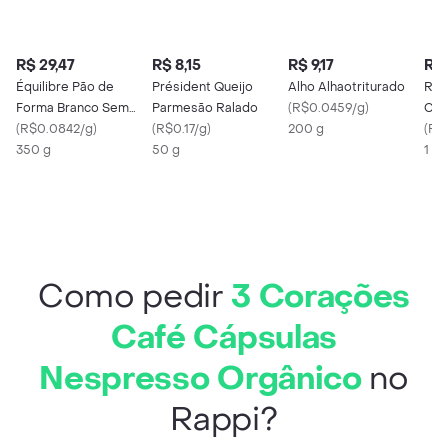
R$ 29,47
R$ 8,15
R$ 9,17
R$ 
Équilibre Pão de
Président Queijo
Alho Alhaotriturado
Rai
Forma Branco Sem
Parmesão Ralado
(
R$0.0459/g
)
Co
Glúten
(
R$0.0842/g
)
(
R$0.17/g
)
200 g
(
R$0
350 g
50 g
1 X 
Como pedir
3 Corações
Café Cápsulas
Nespresso Orgânico
no
Rappi?