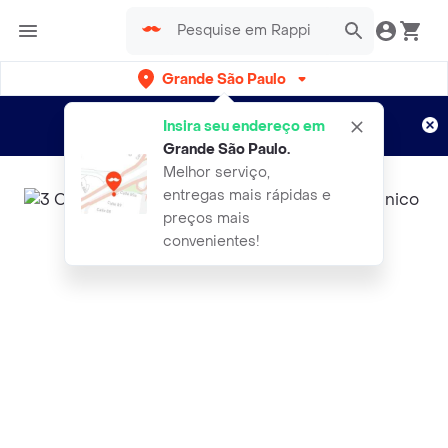
Grande São Paulo
Cadastre-se
Novo no Rappi?
e aproveite...
Insira seu endereço em
Entregas grátis por 15 dias!
Aplicam T&C
Grande São Paulo
.
Melhor serviço,
entregas mais rápidas e
preços mais
convenientes!