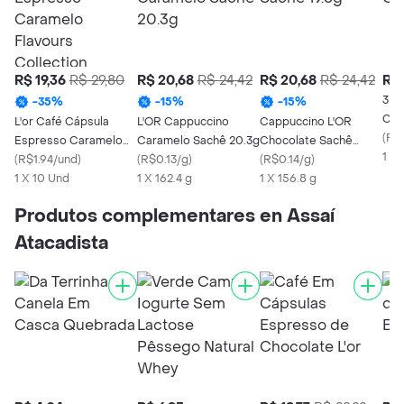
R$ 19,36
R$ 29,80
R$ 20,68
R$ 24,42
R$ 20,68
R$ 24,42
R$ 
3 C
-
35
%
-
15
%
-
15
%
Cap
L'or Café Cápsula
L'OR Cappuccino
Cappuccino L'OR
(
R$0
Espresso Caramelo
Caramelo Sachê 20.3g
Chocolate Sachê
1 X
Flavours Collection
(
R$1.94/und
)
(
R$0.13/g
)
19.6g
(
R$0.14/g
)
1 X 10 Und
1 X 162.4 g
1 X 156.8 g
Produtos complementares en Assaí
Atacadista