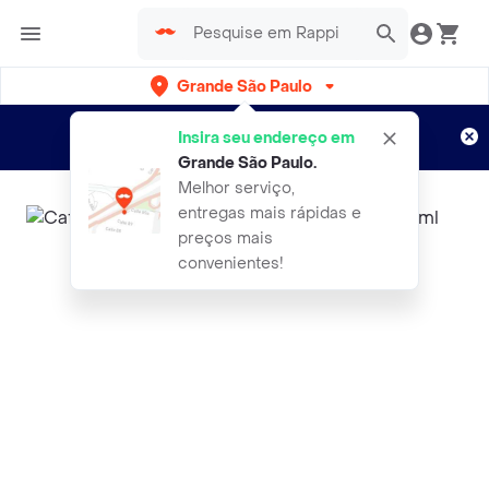
Grande São Paulo
Cadastre-se
Novo no Rappi?
e aproveite...
Insira seu endereço em
Entregas grátis por 15 dias!
Aplicam T&C
Grande São Paulo
.
Melhor serviço,
entregas mais rápidas e
preços mais
convenientes!