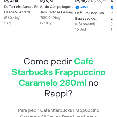
R$ 4,04
R$ 6,93
R$ 18,77
R$ 29,22
R$ 
Da Terrinha Canela Em
Verde Campo Iogurte
-
35
%
Casca Quebrada
Sem Lactose Pêssego
Café Em Cápsulas
L'o
(
R$0.41/g
)
Natural Whey
(
R$0.0408/g
)
Espresso de
Lun
10 g
1 x 170 g
Chocolate L'or
(
R$1.88/und
)
(
R$
10 Und
1 X
Como pedir
Café
Starbucks Frappuccino
Caramelo 280ml
no
Rappi?
Para pedir Café Starbucks Frappuccino