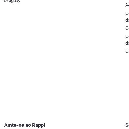
Uruguay
A
C
d
C
C
d
C
Junte-se ao Rappi
S