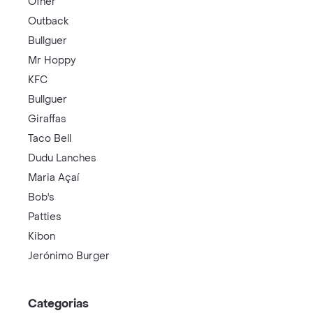
Ofner
Outback
Bullguer
Mr Hoppy
KFC
Bullguer
Giraffas
Taco Bell
Dudu Lanches
Maria Açaí
Bob's
Patties
Kibon
Jerónimo Burger
Categorias