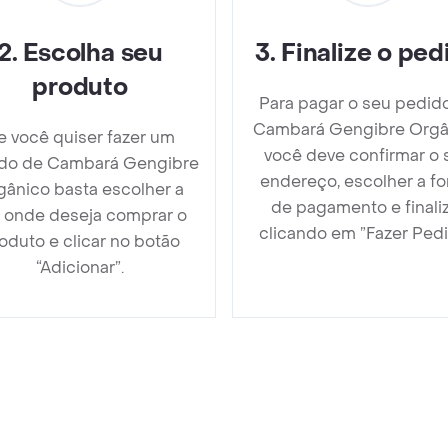
2
.
Escolha seu
3
.
Finalize o ped
produto
Para pagar o seu pedid
Cambará Gengibre Orgâ
e você quiser fazer um
você deve confirmar o 
do de Cambará Gengibre
endereço, escolher a f
gânico basta escolher a
de pagamento e finali
a onde deseja comprar o
clicando em ”Fazer Pedi
oduto e clicar no botão
“Adicionar”.