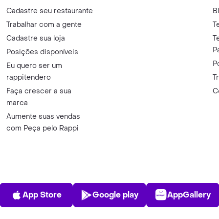
Cadastre seu restaurante
B
Trabalhar com a gente
T
Cadastre sua loja
T
P
Posições disponíveis
P
Eu quero ser um
rappitendero
T
Faça crescer a sua
C
marca
Aumente suas vendas
com Peça pelo Rappi
App Store
Play Store
AppGalle
App Store
Google play
AppGallery