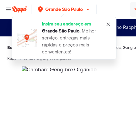
Grande São Paulo
Insira seu endereço em
Novo no Rappi
Grande São Paulo
.
Melhor
serviço, entregas mais
rápidas e preços mais
Buscas relacionadas:
Batata, mandioca e tubérculos
,
Pesables
,
Gengib
convenientes!
Rappi
cambara gengibre organico