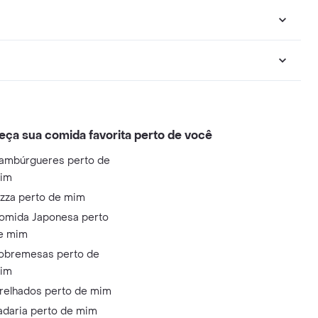
eça sua comida favorita perto de você
ambúrgueres perto de
im
izza perto de mim
omida Japonesa perto
e mim
obremesas perto de
im
relhados perto de mim
adaria perto de mim