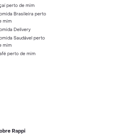
çaí perto de mim
omida Brasileira perto
e mim
omida Delivery
omida Saudável perto
e mim
afé perto de mim
obre Rappi