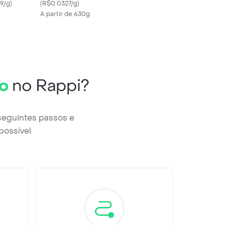
9/g
)
(
R$0.0327/g
)
A partir de 630g
o
no Rappi?
seguintes passos e
possível