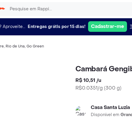
Cadastrar-me
?
Aproveite...
Entregas grátis por 15 dias!
re
,
Rio de Una
,
Go Green
Cambará Gengib
R$ 10,51
/
u
R$0.0351/g
(
300 g
)
Casa Santa Luzia
Disponível em
Grand