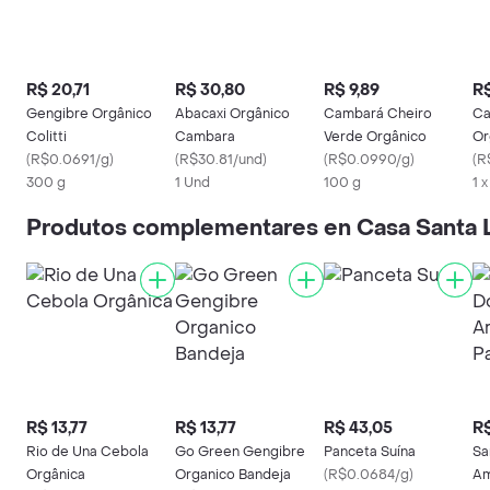
R$ 20,71
R$ 30,80
R$ 9,89
R$
Gengibre Orgânico
Abacaxi Orgânico
Cambará Cheiro
Ca
Colitti
Cambara
Verde Orgânico
Or
(
R$0.0691/g
)
(
R$30.81/und
)
(
R$0.0990/g
)
(
R
300 g
1 Und
100 g
1 
Produtos complementares en Casa Santa 
R$ 13,77
R$ 13,77
R$ 43,05
R$
Rio de Una Cebola
Go Green Gengibre
Panceta Suína
Sa
Orgânica
Organico Bandeja
(
R$0.0684/g
)
Am