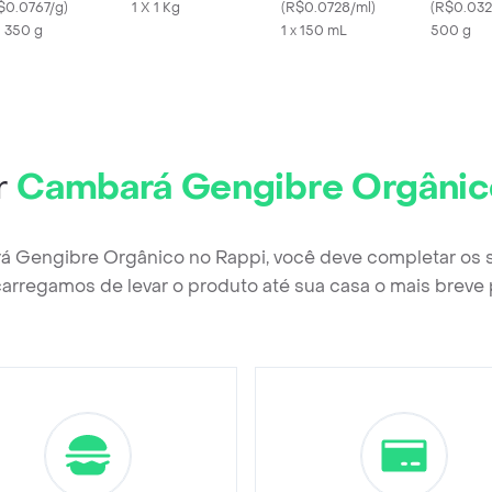
$0.0767/g
)
1 X 1 Kg
(
R$0.0728/ml
)
(
R$0.032
X 350 g
1 x 150 mL
500 g
r
Cambará Gengibre Orgânic
á Gengibre Orgânico no Rappi, você deve completar os 
arregamos de levar o produto até sua casa o mais breve 