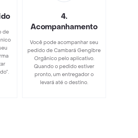
ido
4
.
Acompanhamento
o de
nico
Você pode acompanhar seu
seu
pedido de Cambará Gengibre
orma
Orgânico pelo aplicativo.
zar
Quando o pedido estiver
do”.
pronto, um entregador o
levará até o destino.