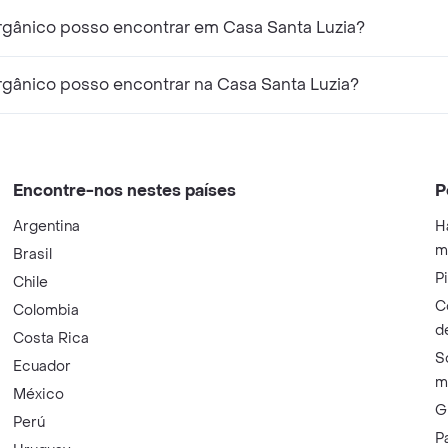
gânico posso encontrar em Casa Santa Luzia?
gânico posso encontrar na Casa Santa Luzia?
Encontre-nos nestes países
P
Argentina
H
m
Brasil
P
Chile
C
Colombia
d
Costa Rica
S
Ecuador
m
México
G
Perú
P