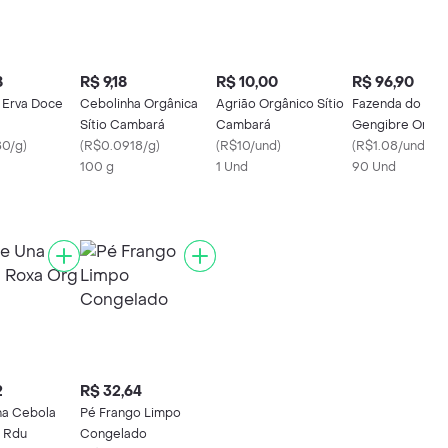
8
R$ 9,18
R$ 10,00
R$ 96,90
Erva Doce
Cebolinha Orgânica
Agrião Orgânico Sítio
Fazenda do Ret
Sítio Cambará
Cambará
Gengibre Orgân
80/g
)
(
R$0.0918/g
)
(
R$10/und
)
(
R$1.08/und
)
100 g
1 Und
90 Und
2
R$ 32,64
na Cebola
Pé Frango Limpo
 Rdu
Congelado