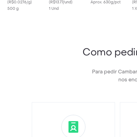
(
R$0.0276/g
)
(
R$13.77/und
)
Aprox. 630g/pct
(
R
500 g
1 Und
1 
Como pedi
Para pedir Cambar
nos enc