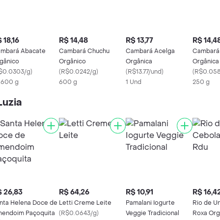
 18,16
R$ 14,48
R$ 13,77
R$ 14,4
mbará Abacate
Cambará Chuchu
Cambará Acelga
Cambará 
gânico
Orgânico
Orgânica
Orgânica
$0.0303/g
)
(
R$0.0242/g
)
(
R$13.77/und
)
(
R$0.05
x 600 g
600 g
1 Und
250 g
Luzia
 26,83
R$ 64,26
R$ 10,91
R$ 16,4
nta Helena Doce de
Letti Creme Leite
Pamalani Iogurte
Rio de U
endoim Paçoquita
(
R$0.0643/g
)
Veggie Tradicional
Roxa Org