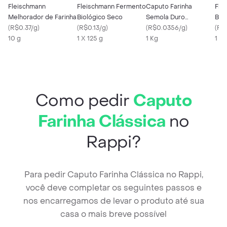
Fleischmann
Fleischmann Fermento
Caputo Farinha
Fle
Melhorador de Farinha
Biológico Seco
Semola Duro
Bio
(
R$0.37/g
)
(
R$0.13/g
)
Rimacinata
(
R$0.0356/g
)
Piz
(
R$0
10 g
1 X 125 g
1 Kg
1 X 
Como pedir
Caputo
Farinha Clássica
no
Rappi?
Para pedir Caputo Farinha Clássica no Rappi,
você deve completar os seguintes passos e
nos encarregamos de levar o produto até sua
casa o mais breve possível