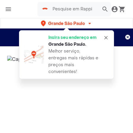
Grande São Paulo
Cadastre-se
Novo no Rappi?
e aproveite...
Insira seu endereço em
Entregas grátis por 15 dias!
Aplicam T&C
Grande São Paulo
.
Melhor serviço,
entregas mais rápidas e
preços mais
convenientes!