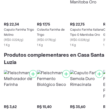
R$ 22,34
R$ 17,75
R$ 22,75
R$ 
Caputo Farinha Trigo
Colavita Farinha de
Caputo Farinha Italiana
Cap
Molino
Trigo
Tipo 0 Manitoba Oro
Glú
(
R$0.0224/g
)
(
R$0.0178/g
)
(
R$0.0228/g
)
(
R$
1 Kg
1 Kg
1 Kg
1 Kg
Produtos complementares en Casa Santa
Luzia
R$ 3,62
R$ 15,40
R$ 35,60
R$ 