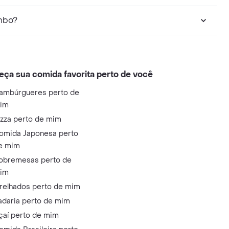
ambo?
eça sua comida favorita perto de você
ambúrgueres perto de
im
izza perto de mim
omida Japonesa perto
e mim
obremesas perto de
im
relhados perto de mim
adaria perto de mim
çaí perto de mim