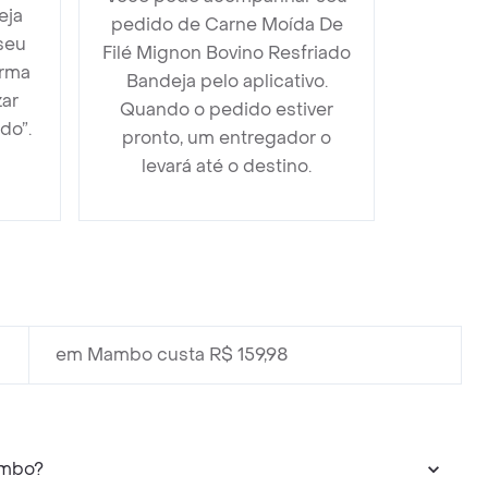
eja
pedido de Carne Moída De
seu
Filé Mignon Bovino Resfriado
orma
Bandeja pelo aplicativo.
zar
Quando o pedido estiver
do”.
pronto, um entregador o
levará até o destino.
em Mambo custa R$ 159,98
ambo?