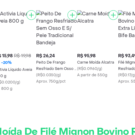
 15,98
R$ 19,98
R$ 26,24
R$ 95,98
R$ 93,4
Peito De Frango
Carne Moída Alcatra
Filé Mign
-
20
%
Resfriado Sem Osso E
(
R$0.0960/g
)
Resfriad
tivia Líquido Aveia
S/ Pele Tradicional
(
R$0.0350/g
)
A partir de 550g
Em Bife 
(
R$0.17/g
0 g
Bandeja
Aprox. 750g/pct
Aprox. 5
$0.0200/g
)
X 800 g
oída De Filé Mignon Bovino 