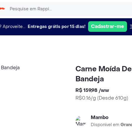
Cadastrar-me
?
Aproveite...
Entregas grátis por 15 dias!
Carne Moída De 
Bandeja
R$ 159,98
/
ww
R$0.16/g
(
Desde 610g
)
Mambo
Disponível em
Grand