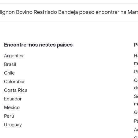
Mignon Bovino Resfriado Bandeja posso encontrar na M
Encontre-nos nestes países
P
Argentina
H
m
Brasil
P
Chile
C
Colombia
d
Costa Rica
S
Ecuador
m
México
G
Perú
P
Uruguay
A