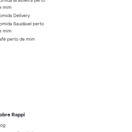
omida Brasileira perto
e mim
omida Delivery
omida Saudável perto
e mim
afé perto de mim
obre Rappi
log