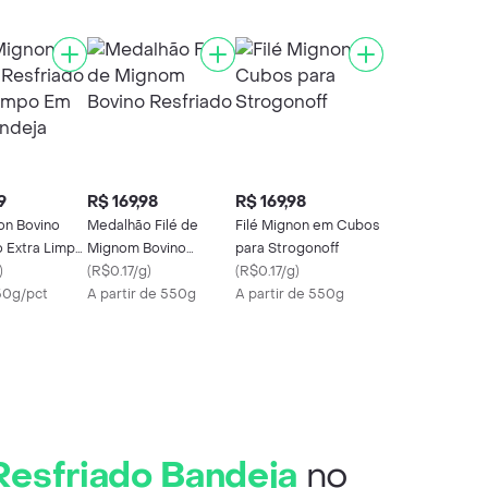
9
R$ 169,98
R$ 169,98
on Bovino
Medalhão Filé de
Filé Mignon em Cubos
o Extra Limpo
Mignom Bovino
para Strogonoff
Bandeja
)
Resfriado
(
R$0.17/g
)
(
R$0.17/g
)
50g/pct
A partir de 550g
A partir de 550g
Resfriado Bandeja
no