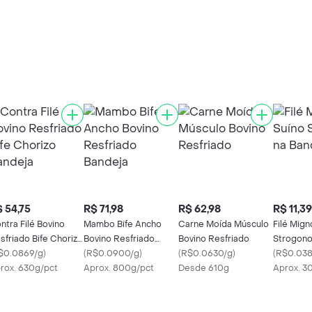
 54,75
R$ 71,98
R$ 62,98
R$ 11,39
ntra Filé Bovino
Mambo Bife Ancho
Carne Moída Músculo
Filé Mign
sfriado Bife Chorizo
Bovino Resfriado
Bovino Resfriado
Strogono
ndeja
$0.0869/g
)
Bandeja
(
R$0.0900/g
)
(
R$0.0630/g
)
(
R$0.038
rox. 630g/pct
Aprox. 800g/pct
Desde 610g
Aprox. 3