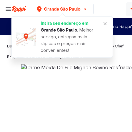
Grande São Paulo
Insira seu endereço em
Novo no Rappi
Grande São Paulo
.
Melhor
serviço, entregas mais
rápidas e preços mais
Buscas relacionadas:
Carne
,
Sua
,
Sem Trademark
,
Bovino
,
Do Chef
convenientes!
Rappi
carne moida de file mignon bovino r