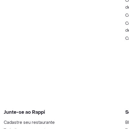
C
d
C
C
d
C
Junte-se ao Rappi
S
Cadastre seu restaurante
B