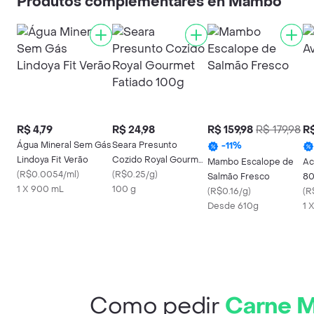
Produtos complementares en Mambo
R$ 4,79
R$ 24,98
R$ 159,98
R$ 179,98
R$
Água Mineral Sem Gás
Seara Presunto
-
11
%
Lindoya Fit Verão
Cozido Royal Gourmet
Mambo Escalope de
Ac
(
R$0.0054/ml
)
Fatiado 100g
(
R$0.25/g
)
Salmão Fresco
80
1 X 900 mL
100 g
(
R$0.16/g
)
(
R
Desde 610g
1 
Como pedir
Carne M