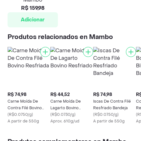
R$ 159,98
Adicionar
Produtos relacionados en Mambo
R$ 74,98
R$ 44,52
R$ 74,98
R$
Carne Moída De
Carne Moída De
Iscas De Contra Filé
Co
Contra Filé Bovino
Lagarto Bovino
Resfriado Bandeja
Re
Resfriada
(
R$0.0750/g
)
Resfriado
(
R$0.0730/g
)
(
R$0.0750/g
)
Ba
(
R
A partir de 550g
Aprox. 610g/ud
A partir de 550g
Ap