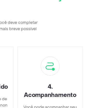
você deve completar
mais breve possível
ido
4
.
Acompanhamento
o de
gnon
Você pode acompanhar seu