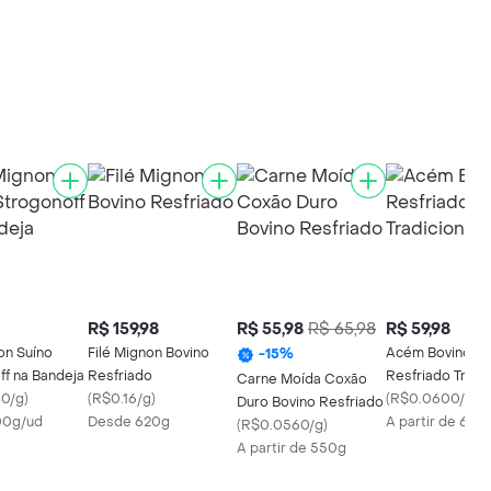
R$ 159,98
R$ 55,98
R$ 65,98
R$ 59,98
on Suíno
Filé Mignon Bovino
Acém Bovino
-
15
%
ff na Bandeja
Resfriado
Resfriado Tradic
Carne Moída Coxão
0/g
)
(
R$0.16/g
)
(
R$0.0600/g
)
Duro Bovino Resfriado
00g/ud
Desde 620g
A partir de 600
(
R$0.0560/g
)
A partir de 550g