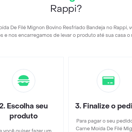
Rappi?
oída De Filé Mignon Bovino Resfriado Bandeja no Rappi, 
s e nos encarregamos de levar o produto até sua casa o 
2
.
Escolha seu
3
.
Finalize o ped
produto
Para pagar o seu pedid
Carne Moída De Filé Mi
e você quiser fazer um