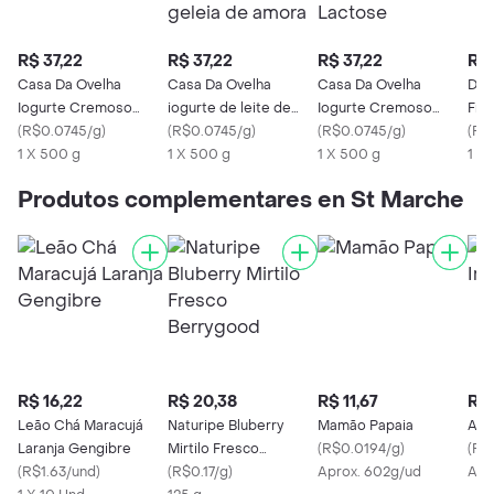
R$ 37,22
R$ 37,22
R$ 37,22
R$ 
Casa Da Ovelha
Casa Da Ovelha
Casa Da Ovelha
Deli
Iogurte Cremoso
iogurte de leite de
Iogurte Cremoso
Fra
Natural
(
R$0.0745/g
)
ovelha com geleia de
(
R$0.0745/g
)
Damasco 0% Lactose
(
R$0.0745/g
)
(
R$
1 X 500 g
amora
1 X 500 g
1 X 500 g
1 X 
Produtos complementares en St Marche
R$ 16,22
R$ 20,38
R$ 11,67
R$ 
Leão Chá Maracujá
Naturipe Bluberry
Mamão Papaia
Ame
Laranja Gengibre
Mirtilo Fresco
(
R$0.0194/g
)
(
R$
(
R$1.63/und
)
Berrygood
(
R$0.17/g
)
Aprox. 602g/ud
Apr