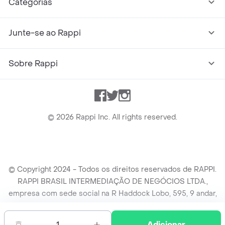
Categorias
Junte-se ao Rappi
Sobre Rappi
Facebook
Twitter
Instagram
©
2026
Rappi Inc. All rights reserved.
© Copyright 2024 - Todos os direitos reservados de RAPPI.
RAPPI BRASIL INTERMEDIAÇÃO DE NEGÓCIOS LTDA.,
empresa com sede social na R Haddock Lobo, 595, 9 andar,
conj. 91, Lado A, Cerqueira Cesar, São Paulo/SP CEP. 01414-
905, CNPJ/MF n° 26.900.161/0001-25.
1
Adicionar