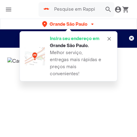
Grande São Paulo
Cadastre-se
Novo no Rappi?
e aproveite...
Insira seu endereço em
Entregas grátis por 15 dias!
Aplicam T&C
Grande São Paulo
.
Melhor serviço,
entregas mais rápidas e
preços mais
convenientes!