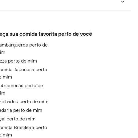
eça sua comida favorita perto de você
ambúrgueres perto de
im
izza perto de mim
omida Japonesa perto
e mim
obremesas perto de
im
relhados perto de mim
adaria perto de mim
çaí perto de mim
omida Brasileira perto
e mim