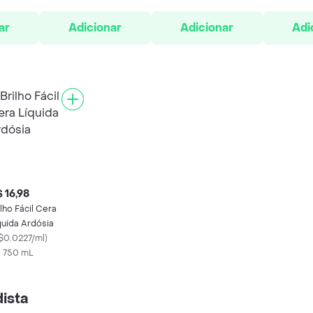
ar
Adicionar
Adicionar
Adi
 16,98
ilho Fácil Cera
quida Ardósia
$0.0227/ml
)
X 750 mL
ista