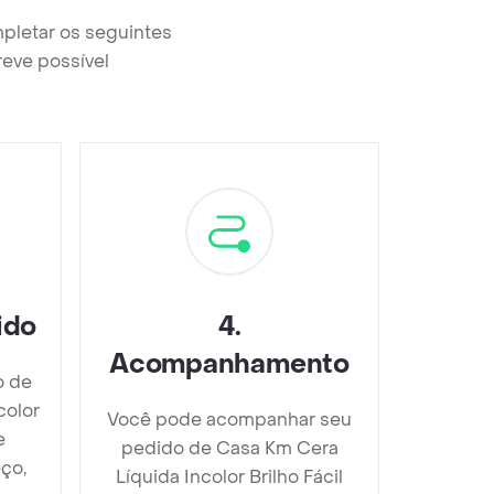
mpletar os seguintes
reve possível
ido
4
.
Acompanhamento
o de
color
Você pode acompanhar seu
e
pedido de Casa Km Cera
ço,
Líquida Incolor Brilho Fácil