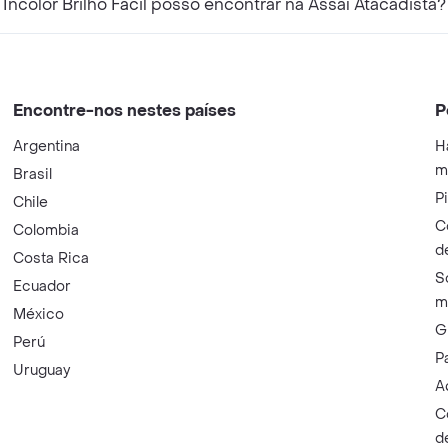
ncolor Brilho Fácil posso encontrar na Assaí Atacadista?
Encontre-nos nestes países
P
Argentina
H
m
Brasil
P
Chile
C
Colombia
d
Costa Rica
S
Ecuador
m
México
G
Perú
P
Uruguay
A
C
d