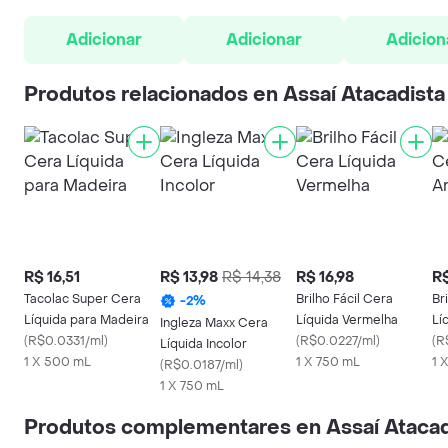
Adicionar
Adicionar
Adicion
Produtos relacionados en Assaí Atacadista
R$ 16,51
R$ 13,98
R$ 14,38
R$ 16,98
R$
Tacolac Super Cera
Brilho Fácil Cera
Br
-
2
%
Líquida para Madeira
Líquida Vermelha
Lí
Ingleza Maxx Cera
(
R$0.0331/ml
)
(
R$0.0227/ml
)
(
R
Líquida Incolor
1 X 500 mL
1 X 750 mL
1 
(
R$0.0187/ml
)
1 X 750 mL
Produtos complementares en Assaí Atacad