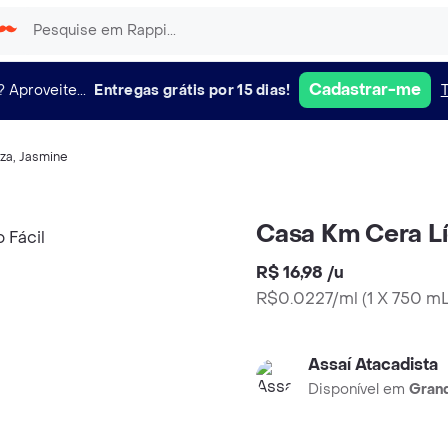
Cadastrar-me
?
Aproveite...
Entregas grátis por 15 dias!
eza
,
Jasmine
Casa Km Cera Líq
R$ 16,98
/
u
R$0.0227/ml
(
1 X 750 m
Assaí Atacadista
Disponível em
Grand