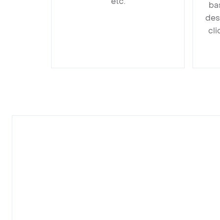
etc.
ba
des
cli