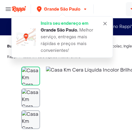
Grande São Paulo
Insira seu endereço em
Novo no Rappi
Grande São Paulo
.
Melhor
serviço, entregas mais
rápidas e preços mais
Buscas relacionadas:
Ceras e restauradores
,
Brilho Fácil
,
Tacolac
,
Ingl
convenientes!
Rappi
casa km cera liquida incolor brilho