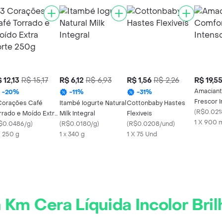
 12,13
R$ 15,17
R$ 6,12
R$ 6,93
R$ 1,56
R$ 2,26
R$ 19,5
Amaciant
-
20
%
-
11
%
-
31
%
Frescor 
Corações Café
Itambé Iogurte Natural
Cottonbaby Hastes
mL
(
R$0.021
rrado e Moído Extra
Milk Integral
Flexiveis
1 X 900 
rte 250g
$0.0486/g
)
(
R$0.0180/g
)
(
R$0.0208/und
)
X 250 g
1 x 340 g
1 X 75 Und
 Km Cera Líquida Incolor Bril