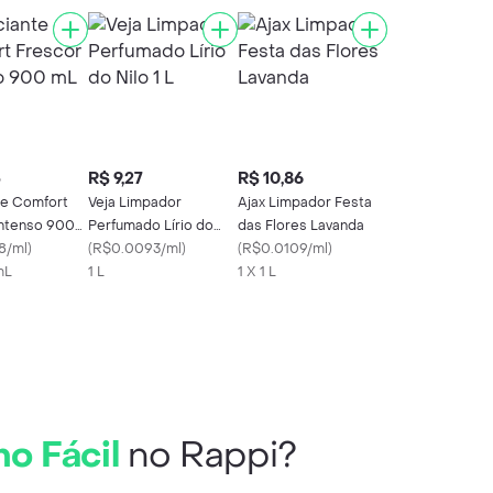
5
R$ 9,27
R$ 10,86
e Comfort
Veja Limpador
Ajax Limpador Festa
Intenso 900
Perfumado Lírio do
das Flores Lavanda
8/ml
)
Nilo 1 L
(
R$0.0093/ml
)
(
R$0.0109/ml
)
mL
1 L
1 X 1 L
ho Fácil
no Rappi?