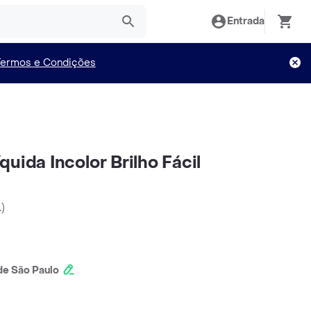
Entrada
Termos e Condições
uida Incolor Brilho Fácil
L
)
e São Paulo