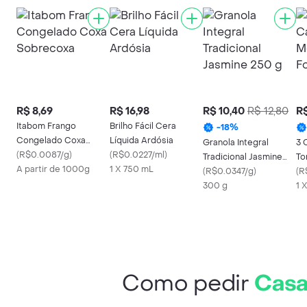
R$ 8,69
R$ 16,98
R$ 10,40
R$ 12,80
R$
Itabom Frango
Brilho Fácil Cera
-
18
%
Congelado Coxa
Líquida Ardósia
Granola Integral
3 
Sobrecoxa
(
R$0.0087/g
)
(
R$0.0227/ml
)
Tradicional Jasmine
To
A partir de 1000g
1 X 750 mL
250 g
(
R$0.0347/g
)
Fo
(
R
300 g
1 
Como pedir
Casa