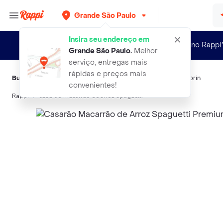
Grande São Paulo
Insira seu endereço em
Novo no Rappi
Grande São Paulo
.
Melhor
serviço, entregas mais
rápidas e preços mais
Buscas relacionadas:
Massas
,
Casarão
,
Urbano
,
Avocado
,
Korin
convenientes!
Rappi
casarao macarrao de arroz spaguetti