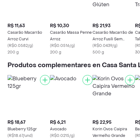
R$ 11,63
R$ 10,30
R$ 21,93
R$
Casarão Macarrão
Casarão Massa Penne
Casarão Macarrão de
Ca
Arroz Curvi
Arroz
Arroz Fusili Sem
Ta
(
R$0.0582/g
)
(
R$0.0516/g
)
Glúten
(
R$0.0439/g
)
(
R
200 g
200 g
500 g
30
Produtos complementares en Casa Santa 
R$ 18,67
R$ 6,21
R$ 22,95
R$
Blueberry 125gr
Avocado
Korin Ovos Caipira
Ba
(
R$18.67/und
)
(
R$0.0215/g
)
Vermelho Grande
(
R