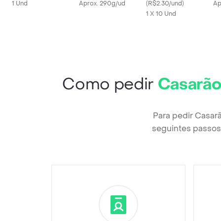
1 Und
Aprox. 290g/ud
(
R$2.30/und
)
Ap
1 X 10 Und
Como pedir
Casarão
Para pedir Casar
seguintes passos 