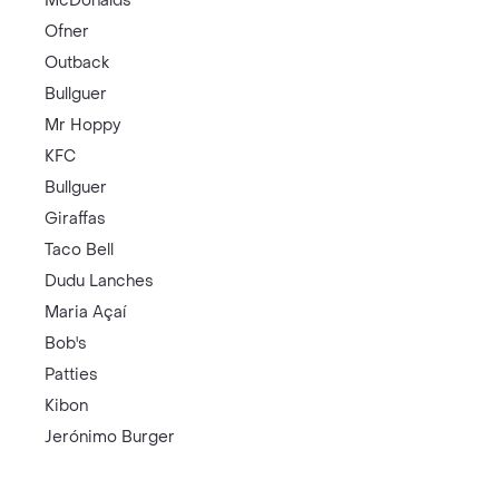
McDonalds
Ofner
Outback
Bullguer
Mr Hoppy
KFC
Bullguer
Giraffas
Taco Bell
Dudu Lanches
Maria Açaí
Bob's
Patties
Kibon
Jerónimo Burger