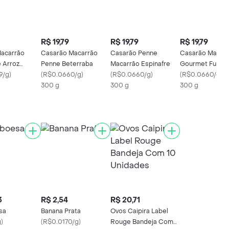
R$ 19,79
R$ 19,79
R$ 19,79
acarrão
Casarão Macarrão
Casarão Penne
Casarão Massa
 Arroz
Penne Beterraba
Macarrão Espinafre
Gourmet Fusilli
9/g
)
(
R$0.0660/g
)
(
R$0.0660/g
)
Cenoura
(
R$0.0660/g
)
300 g
300 g
300 g
3
R$ 2,54
R$ 20,71
sa
Banana Prata
Ovos Caipira Label
g
)
(
R$0.0170/g
)
Rouge Bandeja Com