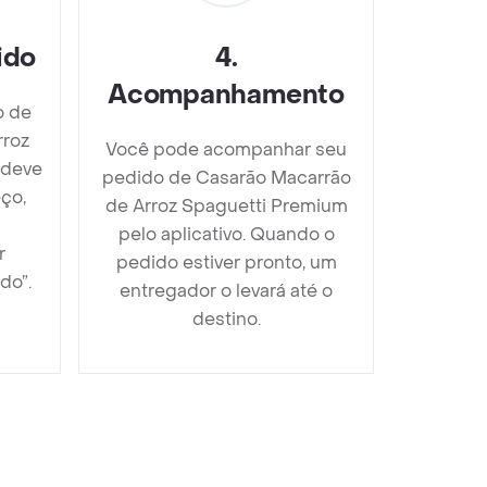
ido
4
.
Acompanhamento
o de
rroz
Você pode acompanhar seu
 deve
pedido de Casarão Macarrão
ço,
de Arroz Spaguetti Premium
pelo aplicativo. Quando o
r
pedido estiver pronto, um
do”.
entregador o levará até o
destino.