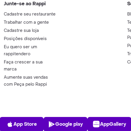
Junte-se ao Rappi
S
Cadastre seu restaurante
B
Trabalhar com a gente
T
Cadastre sua loja
T
P
Posições disponíveis
P
Eu quero ser um
rappitendero
T
Faça crescer a sua
C
marca
Aumente suas vendas
com Peça pelo Rappi
App Store
Play Store
AppGalle
App Store
Google play
AppGallery