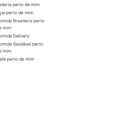
adaria perto de mim
çaí perto de mim
omida Brasileira perto
e mim
omida Delivery
omida Saudável perto
e mim
afé perto de mim