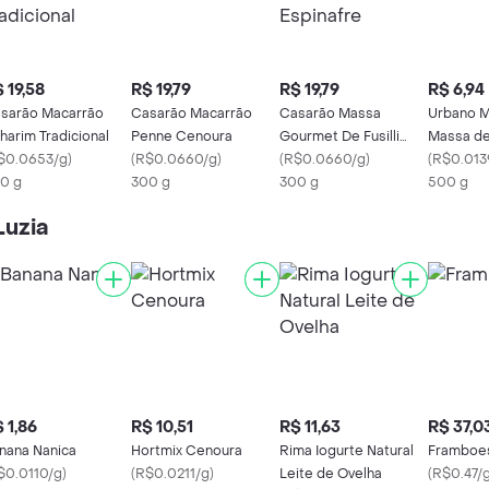
 19,58
R$ 19,79
R$ 19,79
R$ 6,94
sarão Macarrão
Casarão Macarrão
Casarão Massa
Urbano M
lharim Tradicional
Penne Cenoura
Gourmet De Fusilli
Massa de
$0.0653/g
)
(
R$0.0660/g
)
com Espinafre
(
R$0.0660/g
)
Integral
(
R$0.013
0 g
300 g
300 g
500 g
Luzia
 1,86
R$ 10,51
R$ 11,63
R$ 37,0
nana Nanica
Hortmix Cenoura
Rima Iogurte Natural
Framboe
$0.0110/g
)
(
R$0.0211/g
)
Leite de Ovelha
(
R$0.47/