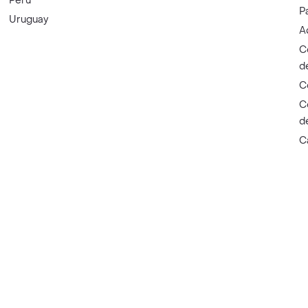
Perú
P
Uruguay
A
C
d
C
C
d
C