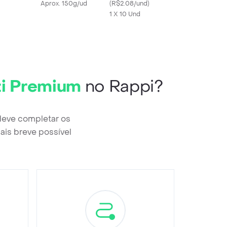
Aprox. 150g/ud
10 Unidades
(
R$2.08/und
)
1 X 10 Und
ti Premium
no Rappi?
deve completar os
ais breve possível