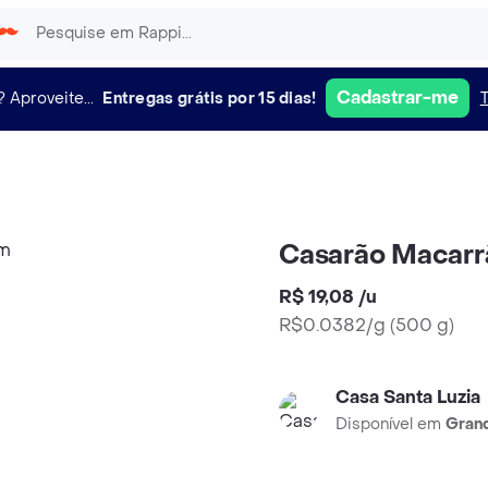
Cadastrar-me
?
Aproveite...
Entregas grátis por 15 dias!
Casarão Macarr
R$ 19,08
/
u
R$0.0382/g
(
500 g
)
Casa Santa Luzia
Disponível em
Grand