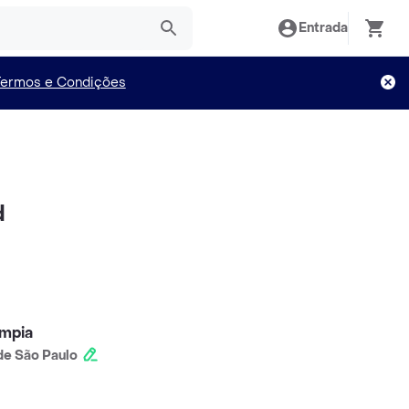
Entrada
Termos e Condições
d
ímpia
e São Paulo