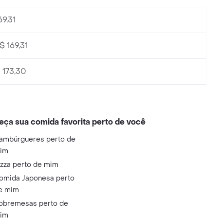
9,31
 169,31
 173,30
eça sua comida favorita perto de você
ambúrgueres perto de
im
izza perto de mim
omida Japonesa perto
e mim
obremesas perto de
im