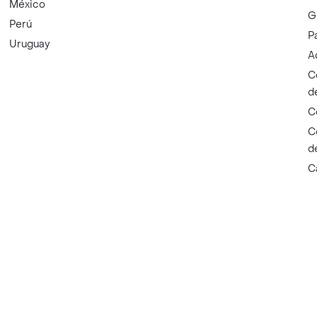
México
G
Perú
P
Uruguay
A
C
d
C
C
d
C