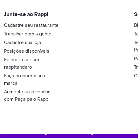
Junte-se ao Rappi
S
Cadastre seu restaurante
B
Trabalhar com a gente
T
Cadastre sua loja
T
P
Posições disponíveis
P
Eu quero ser um
rappitendero
T
Faça crescer a sua
C
marca
Aumente suas vendas
com Peça pelo Rappi
App Store
Play Store
AppGalle