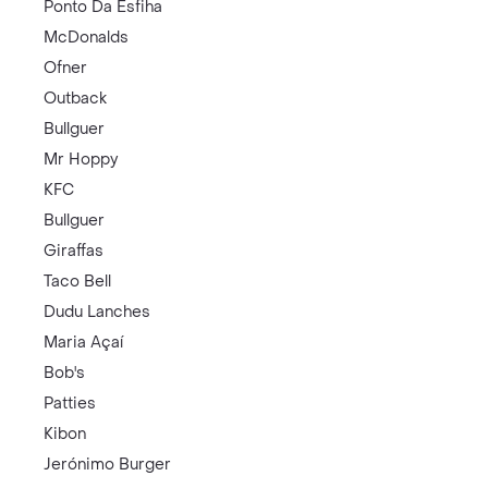
Ponto Da Esfiha
McDonalds
Ofner
Outback
Bullguer
Mr Hoppy
KFC
Bullguer
Giraffas
Taco Bell
Dudu Lanches
Maria Açaí
Bob's
Patties
Kibon
Jerónimo Burger