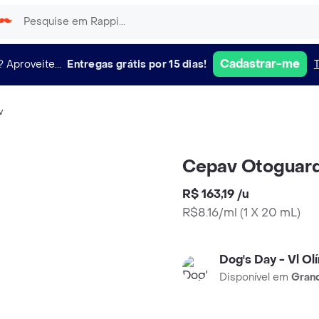
Cadastrar-me
?
Aproveite...
Entregas grátis por 15 dias!
v
Cepav Otoguar
R$ 163,19
/
u
R$8.16/ml
(
1 X 20 mL
)
Dog's Day - Vl Ol
Disponível em
Grand