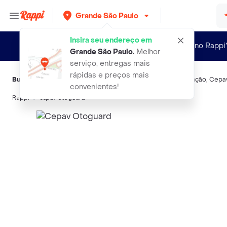
Grande São Paulo
Insira seu endereço em
Novo no Rappi
Grande São Paulo
.
Melhor
serviço, entregas mais
rápidas e preços mais
Buscas relacionadas:
Medicamentos para animais de estimação
,
Cepa
convenientes!
Rappi
cepav otoguard