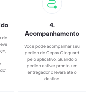
ido
4
.
Acompanhamento
o de
deve
Você pode acompanhar seu
ço,
pedido de Cepav Otoguard
pelo aplicativo. Quando o
r
pedido estiver pronto, um
do”.
entregador o levará até o
destino.