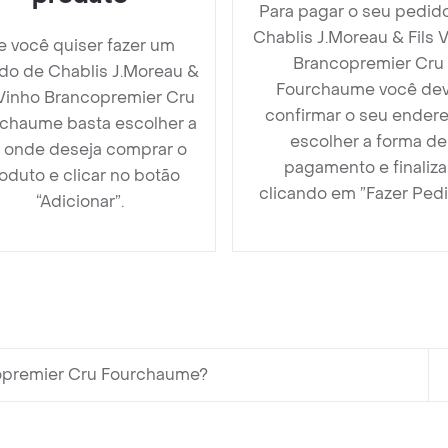
Para pagar o seu pedid
Chablis J.Moreau & Fils 
e você quiser fazer um
Brancopremier Cru
do de Chablis J.Moreau &
Fourchaume você de
 Vinho Brancopremier Cru
confirmar o seu endere
chaume basta escolher a
escolher a forma de
a onde deseja comprar o
pagamento e finaliza
oduto e clicar no botão
clicando em ”Fazer Pedi
“Adicionar”.
copremier Cru Fourchaume?