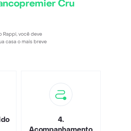
rancopremier Cru
o Rappi, você deve
ua casa o mais breve
ido
4
.
Acompanhamento