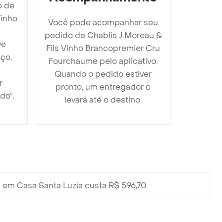
o de
Vinho
Você pode acompanhar seu
pedido de Chablis J.Moreau &
ve
Fils Vinho Brancopremier Cru
ço,
Fourchaume pelo aplicativo.
Quando o pedido estiver
r
pronto, um entregador o
do”.
levará até o destino.
em Casa Santa Luzia custa R$ 596,70