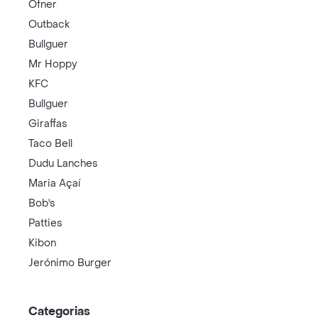
Ofner
Outback
Bullguer
Mr Hoppy
KFC
Bullguer
Giraffas
Taco Bell
Dudu Lanches
Maria Açaí
Bob's
Patties
Kibon
Jerónimo Burger
Categorias