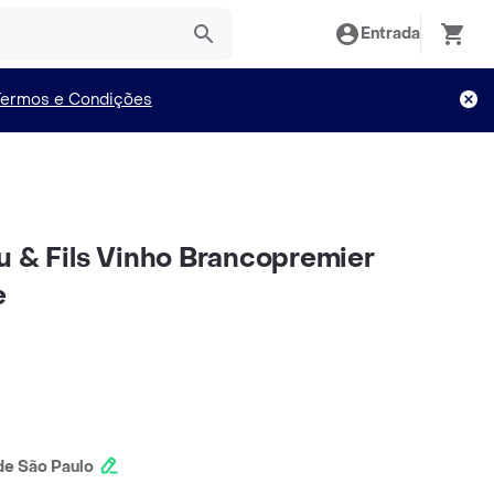
Entrada
Termos e Condições
u & Fils Vinho Brancopremier
e
e São Paulo