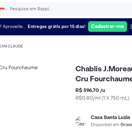
Cadastrar-me
?
Aproveite...
Entregas grátis por 15 dias!
EAN CLAUDE
Chablis J.Morea
Cru Fourchaum
R$ 596,70
/
u
R$0.80/ml
(
1 X 750 mL
)
Casa Santa Luzia
Disponível em
Grand