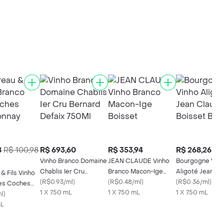
8
R$ 100,98
R$ 693,60
R$ 353,94
R$ 268,26
Vinho Branco Domaine
JEAN CLAUDE Vinho
Bourgogne Vin
Chablis Ier Cru
Branco Macon-Ige
Aligoté Jean Cl
& Fils Vinho
Bernard Defaix 750Ml
(
R$0.93/ml
)
Boisset
(
R$0.48/ml
)
Boisset Branco
(
R$0.36/ml
)
es Coches
1 X 750 mL
1 X 750 mL
1 X 750 mL
nay
ml
)
mL