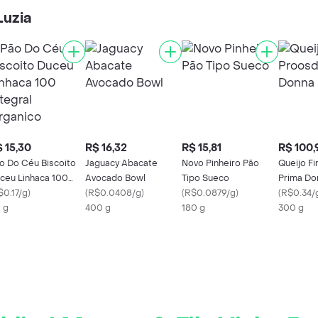
Luzia
 15,30
R$ 16,32
R$ 15,81
R$ 100,
o Do Céu Biscoito
Jaguacy Abacate
Novo Pinheiro Pão
Queijo Fi
ceu Linhaca 100
Avocado Bowl
Tipo Sueco
Prima Do
tegral Organico
$0.17/g
)
(
R$0.0408/g
)
(
R$0.0879/g
)
(
R$0.34/
 g
400 g
180 g
300 g