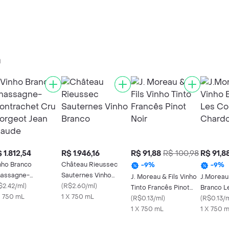
a
 1.812,54
R$ 1.946,16
R$ 91,88
R$ 100,98
R$ 91,8
nho Branco
Château Rieussec
-
9
%
-
9
%
assagne-
Sauternes Vinho
J. Moreau & Fils Vinho
J.Moreau 
ntrachet Cru
$2.42/ml
)
Branco
(
R$2.60/ml
)
Tinto Francês Pinot
Branco L
rgeot Jean Claude
X 750 mL
1 X 750 mL
Noir
(
R$0.13/ml
)
Chardon
(
R$0.13/
1 X 750 mL
1 X 750 