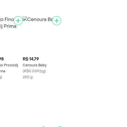
98
R$ 14,79
no Proosdij
Cenoura Baby
nna
(
R$0.0592/g
)
g
)
250 g