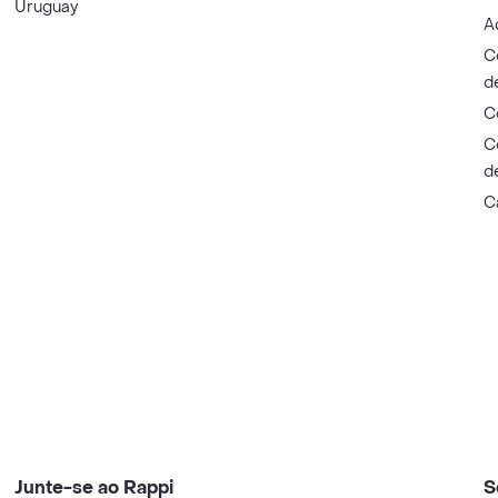
Uruguay
A
C
d
C
C
d
C
Junte-se ao Rappi
S