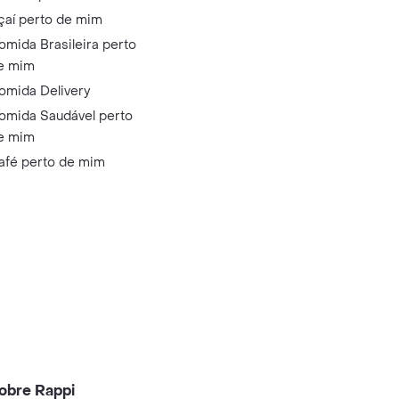
çaí perto de mim
omida Brasileira perto
e mim
omida Delivery
omida Saudável perto
e mim
afé perto de mim
obre Rappi