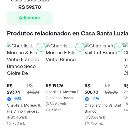
R$ 596,70
Adicionar
Produtos relacionados en Casa Santa Luzi
R$
R$
R$ 191,76
R$
R$
R$
293,74
343,74
Chablis J. Moreau E
508,70
596,70
Vi
Fils Vinho Branco
Ch
-
14
%
-
14
%
(
R$0.52/ml
)
mo
(
R
Chablis J. Moreau &
Chablis Vinho Vail.Jmf
1 X 375 mL
Mo
1 
Fils Vinho Frances
Branco
Branco Seco Gloire De
(
R$0.40/ml
)
(
R$0.68/ml
)
1 X 750 mL
1 X 750 mL