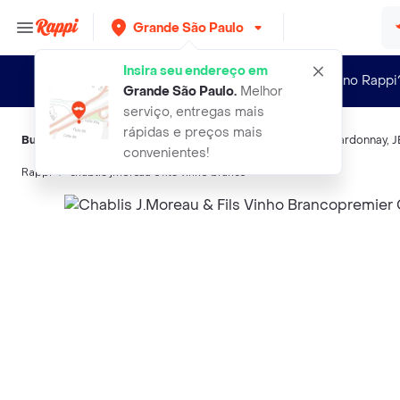
Grande São Paulo
Insira seu endereço em
Novo no Rappi
Grande São Paulo
.
Melhor
serviço, entregas mais
rápidas e preços mais
Buscas relacionadas:
Vinho branco
,
Chablis
,
Bourgogne
,
Chardonnay
,
J
convenientes!
Rappi
chablis jmoreau e fils vinho branco