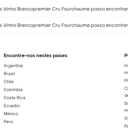
ls Vinho Brancopremier Cru Fourchaume posso encontrar
ils Vinho Brancopremier Cru Fourchaume posso encontrar
Encontre-nos nestes países
P
Argentina
H
m
Brasil
P
Chile
C
Colombia
d
Costa Rica
S
Ecuador
m
México
G
Perú
P