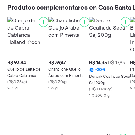
Produtos complementares en Casa Santa 
R$ 93,84
R$ 39,47
R$ 14,35
R$ 17,95
R$
Queijo de Leite de
Chancliche Queijo
Pã
-
20
%
Cabra Cablanca
Árabe com Pimenta
Du
Derbak Coalhada Seca
Holland Kroon
(
R$0.38/g
)
(
R$0.30/g
)
In
(
R
Saj 200g
250 g
135 g
90
(
R$0.0718/g
)
1 X 200.0 g