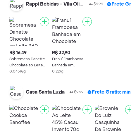
Rappi Bebidas - Vila Olimpia
Frete Gr
$9.99
R$ 16,49
R$ 32,90
Sobremesa Danette
Franuí Framboesa
Chocolate ao Leite
Banhada em
360 g 4 Unidades
0.0459/g
Chocolate ao Leite
0.22/g
Casa Santa Luzia
Frete Grátis: mí
$9.99