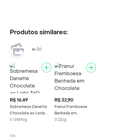
Produtos similares:
$0
R$ 16,49
R$ 32,90
Sobremesa Danette
Franuí Framboesa
Chocolate ao Leite
Banhada em
360 g 4 Unidades
0.0459/g
Chocolate ao Leite
0.22/g