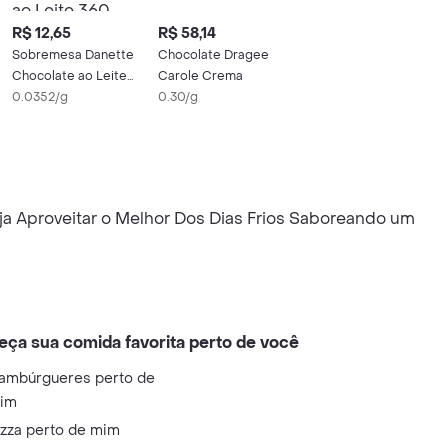
R$ 12,65
R$ 58,14
Sobremesa Danette
Chocolate Dragee
Chocolate ao Leite
Carole Crema
360 g 4 Unidades
0.0352/g
0.30/g
a Aproveitar o Melhor Dos Dias Frios Saboreando um
eça sua comida favorita perto de você
ambúrgueres perto de
im
izza perto de mim