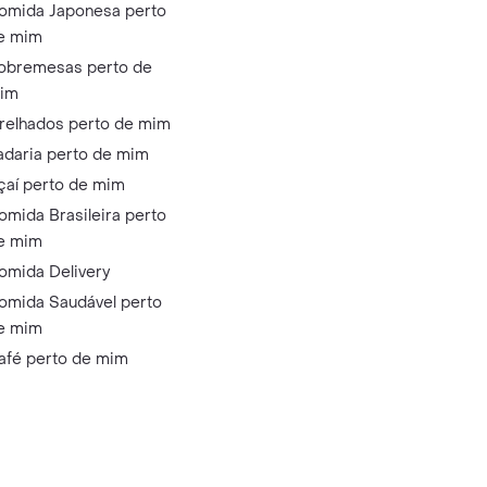
omida Japonesa perto
e mim
obremesas perto de
im
relhados perto de mim
adaria perto de mim
çaí perto de mim
omida Brasileira perto
e mim
omida Delivery
omida Saudável perto
e mim
afé perto de mim