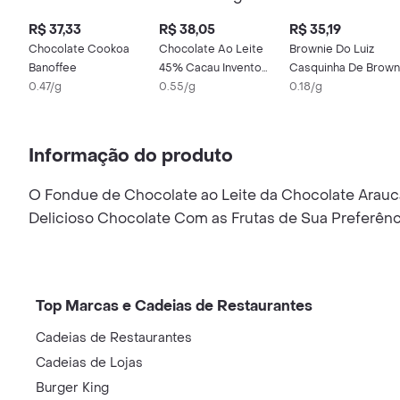
R$ 37,33
R$ 38,05
R$ 35,19
Chocolate Cookoa
Chocolate Ao Leite
Brownie Do Luiz
Banoffee
45% Cacau Invento
Casquinha De Brown
0.47/g
70g
0.55/g
De Chocolate
0.18/g
Informação do produto
O Fondue de Chocolate ao Leite da Chocolate Araucá
Delicioso Chocolate Com as Frutas de Sua Preferênc
Top Marcas e Cadeias de Restaurantes
Cadeias de Restaurantes
Cadeias de Lojas
Burger King