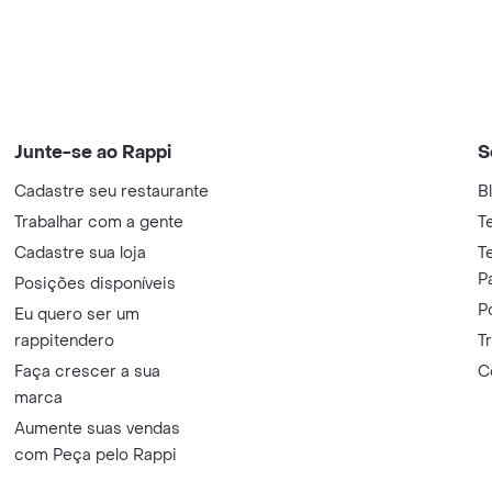
Junte-se ao Rappi
S
Cadastre seu restaurante
B
Trabalhar com a gente
T
Cadastre sua loja
T
P
Posições disponíveis
P
Eu quero ser um
rappitendero
T
Faça crescer a sua
C
marca
Aumente suas vendas
com Peça pelo Rappi