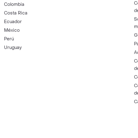
C
Colombia
d
Costa Rica
S
Ecuador
m
México
G
Perú
P
Uruguay
A
C
d
C
C
d
C