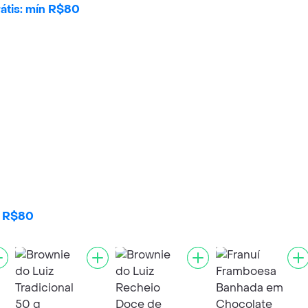
átis: mín R$80
n R$80