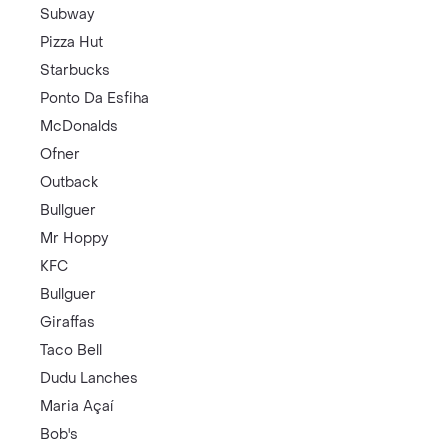
Subway
Pizza Hut
Starbucks
Ponto Da Esfiha
McDonalds
Ofner
Outback
Bullguer
Mr Hoppy
KFC
Bullguer
Giraffas
Taco Bell
Dudu Lanches
Maria Açaí
Bob's