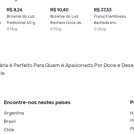
R$ 8,26
R$ 10,40
R$ 37,33
Brownie do Luiz
Brownie do Luiz
Franuí Framboesa
ie
Tradicional 50 g
Recheio Doce de
Banhada em
0.14/g
Leite 70 g
0.15/g
Chocolate ao Leite
0.25/g
ria é Perfeito Para Quem é Apaixonado Por Doce e Desej
ia.
Encontre-nos nestes países
P
Argentina
H
m
Brasil
P
Chile