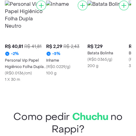
R$ 40,81
R$ 41,81
R$ 2,29
R$ 2,43
R$ 7,29
R$ 
Batata Bolinha
Bróc
-
2
%
-
5
%
(
R$0.0365/g
)
(
R$
Personal Vip Papel
Inhame
200 g
350
Higiênico Folha Dupla
(
R$0.0229/g
)
Neutro
(
R$0.0136/cm
)
100 g
1 X 30 m
Como pedir
Chuchu
no
Rappi?