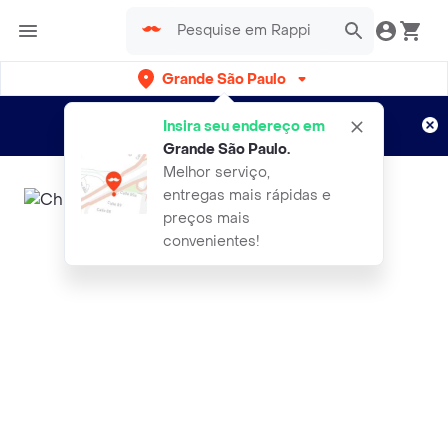
Grande São Paulo
Cadastre-se
Novo no Rappi?
e aproveite...
Insira seu endereço em
Entregas grátis por 15 dias!
Aplicam T&C
Grande São Paulo
.
Melhor serviço,
entregas mais rápidas e
preços mais
convenientes!