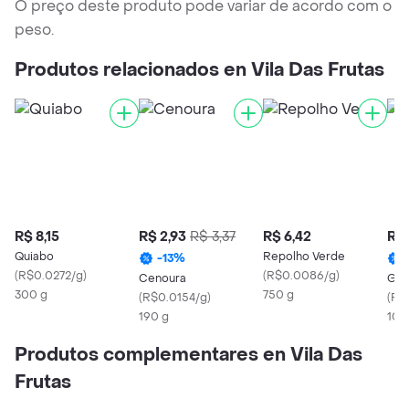
O preço deste produto pode variar de acordo com o
peso.
Produtos relacionados en Vila Das Frutas
R$ 8,15
R$ 2,93
R$ 3,37
R$ 6,42
R$ 
Quiabo
Repolho Verde
-
13
%
(
R$0.0272/g
)
(
R$0.0086/g
)
Cenoura
Gen
300 g
750 g
(
R$0.0154/g
)
(
R$
190 g
100
Produtos complementares en Vila Das
Frutas