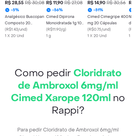
R$ 28,55
R$ 30,08
R$ 11,90
R$ 27,08
R$ 14,90
R$ 30,56
R$ 
-
5
%
-
56
%
-
51
%
Analgésico Buscopan
Cimed Dipirona
Cimed Cimegripe 400
Neo
Composto 20
Monoidratada 1g 10
mg 20 Cápsulas
de N
Comprimidos
(
R$1.43/und
)
Comprimidos
(
R$11.90/g
)
(
R$0.75/und
)
mg/
(
R$
Revestidos
1 X 20 Und
1 g
1 X 20 Und
1 X
Como pedir
Cloridrato
de Ambroxol 6mg/ml
Cimed Xarope 120ml
no
Rappi?
Para pedir Cloridrato de Ambroxol 6mg/ml