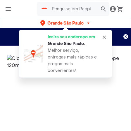
Grande São Paulo
Cadastre-se
Novo no Rappi?
e aproveite...
Insira seu endereço em
Entregas grátis por 15 dias!
Aplicam T&C
Grande São Paulo
.
Melhor serviço,
entregas mais rápidas e
preços mais
convenientes!