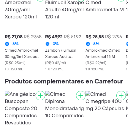
R$ 27,08
R$ 29,58
R$ 49,92
R$ 51,92
R$ 25,55
R$ 27,96
R$ 
-
8
%
-
3
%
-
8
%
Cimed Ambroxmel
Zambon Fluimucil
Ambroxmed Cimed
Des
30mg/5ml Xarope
Xarope Adulto
Ambroxmel 15 M
120
120ml
(
R$0.23/ml
)
40mg/ml 120ml
(
R$0.42/ml
)
(
R$0.22/ml
)
(
R$0
1 X 120 mL
1 X 120 mL
1 X 120 mL
1 x 
Produtos complementares en Carrefour