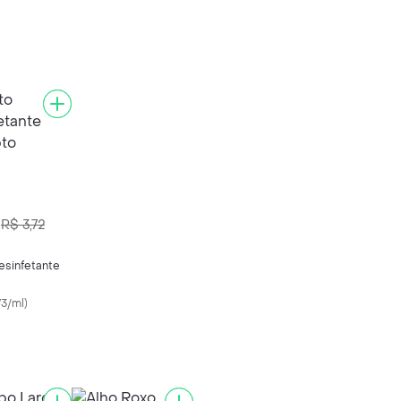
R$ 3,72
esinfetante
3/ml
)