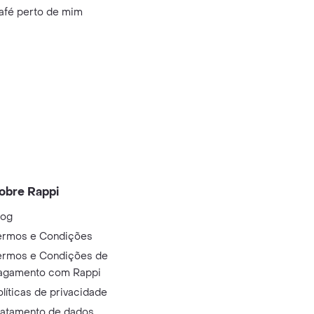
afé perto de mim
obre Rappi
log
ermos e Condições
ermos e Condições de
agamento com Rappi
olíticas de privacidade
ratamento de dados