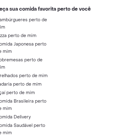
eça sua comida favorita perto de você
ambúrgueres perto de
im
izza perto de mim
omida Japonesa perto
e mim
obremesas perto de
im
relhados perto de mim
adaria perto de mim
çaí perto de mim
omida Brasileira perto
e mim
omida Delivery
omida Saudável perto
e mim