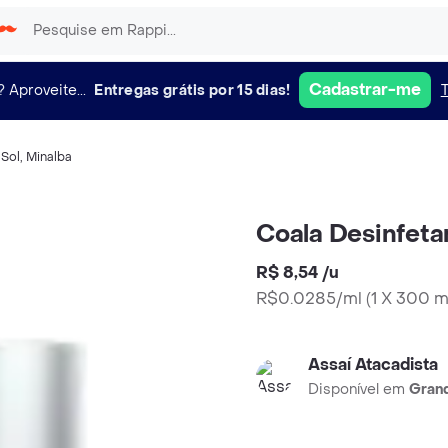
Cadastrar-me
?
Aproveite...
Entregas grátis por 15 dias!
 Sol
,
Minalba
Coala Desinfetan
R$ 8,54
/
u
R$0.0285/ml
(
1 X 300 
Assaí Atacadista
Disponível em
Grand