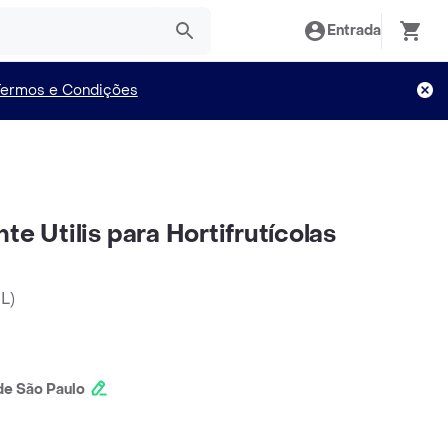
Entrada
Termos e Condições
te Utilis para Hortifrutícolas
mL
)
e São Paulo