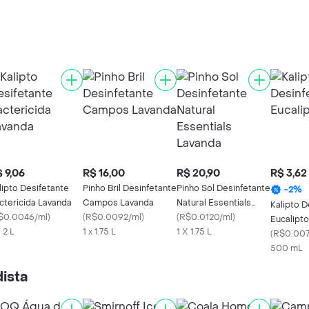
 9,06
R$ 16,00
R$ 20,90
R$ 3,62
lipto Desifetante
Pinho Bril Desinfetante
Pinho Sol Desinfetante
-
2
%
ctericida Lavanda
Campos Lavanda
Natural Essentials
Kalipto D
$0.0046/ml
)
(
R$0.0092/ml
)
Lavanda
(
R$0.0120/ml
)
Eucalipto
 2 L
1 x 1.75 L
1 X 1.75 L
(
R$0.007
500 mL
ista