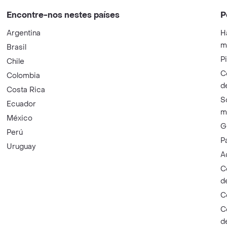
Encontre-nos nestes países
P
Argentina
H
m
Brasil
P
Chile
C
Colombia
d
Costa Rica
S
Ecuador
m
México
G
Perú
P
Uruguay
A
C
d
C
C
d