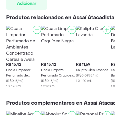
Adicionar
Produtos relacionados en Assaí Atacadista
R$ 15,42
R$ 15,42
R$ 11,69
R$
Coala Limpador
Coala Limpeza
Kalipto Óleo Lavanda
Ka
Perfumado de
Perfumado Orquídea
(
R$0.0975/ml
)
Ba
Ambientes
(
R$0.13/ml
)
Negra
(
R$0.13/ml
)
1 X 120 mL
(
R
Concentrado Cereja e
1 X 120 mL
1 x 120 mL
1 X
Avelã 120ml
Produtos complementares en Assaí Atacad