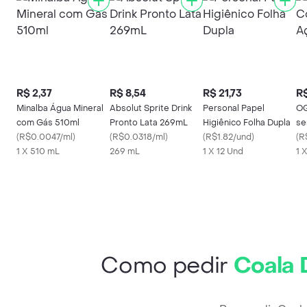
R$ 2,37
R$ 8,54
R$ 21,73
R$
Minalba Água Mineral
Absolut Sprite Drink
Personal Papel
OQ
com Gás 510ml
Pronto Lata 269mL
Higiênico Folha Dupla
se
(
R$0.0047/ml
)
(
R$0.0318/ml
)
(
R$1.82/und
)
(
R
1 X 510 mL
269 mL
1 X 12 Und
1 X
Como pedir
Coala D