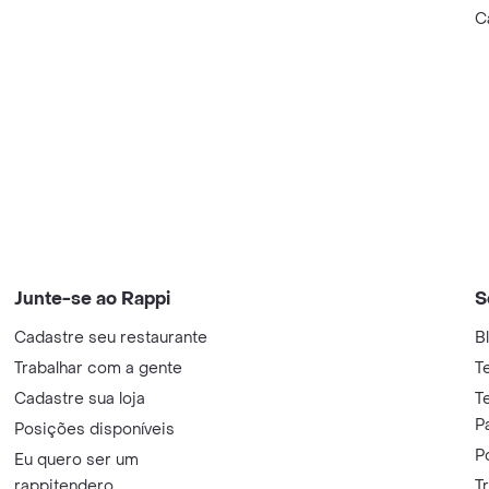
C
Junte-se ao Rappi
S
Cadastre seu restaurante
B
Trabalhar com a gente
T
Cadastre sua loja
T
P
Posições disponíveis
P
Eu quero ser um
rappitendero
T