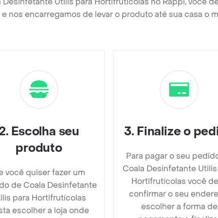
 Desinfetante Utilis para Hortifrutícolas no Rappi, você 
e nos encarregamos de levar o produto até sua casa o m
2
.
Escolha seu
3
.
Finalize o ped
produto
Para pagar o seu pedid
Coala Desinfetante Utilis
e você quiser fazer um
Hortifrutícolas você d
do de Coala Desinfetante
confirmar o seu endere
ilis para Hortifrutícolas
escolher a forma de
sta escolher a loja onde