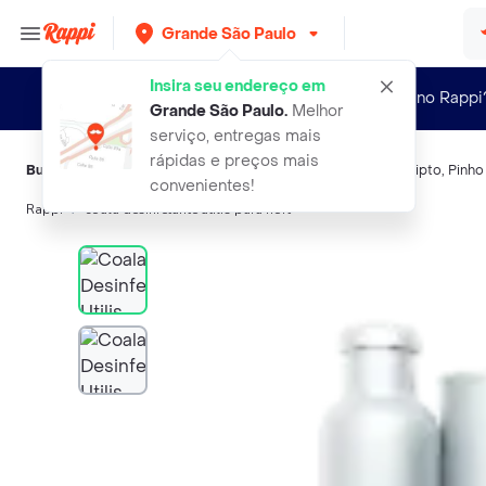
Grande São Paulo
Insira seu endereço em
Novo no Rappi
Grande São Paulo
.
Melhor
serviço, entregas mais
rápidas e preços mais
Buscas relacionadas:
Desinfetantes de ambiente
,
Coala
,
Kalipto
,
Pinho
convenientes!
Rappi
coala desinfetante utilis para hort