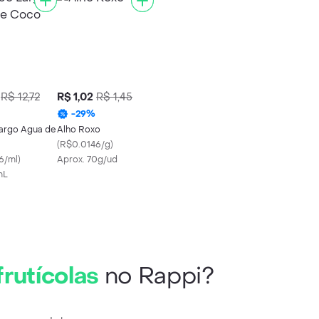
R$ 12,72
R$ 1,02
R$ 1,45
-
29
%
argo Agua de
Alho Roxo
(
R$0.0146/g
)
6/ml
)
Aprox. 70g/ud
mL
frutícolas
no Rappi?