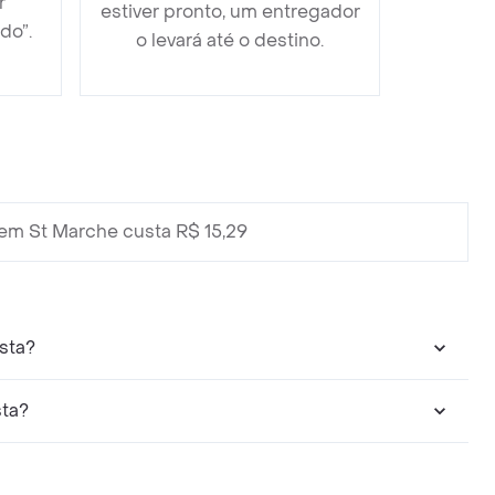
r
estiver pronto, um entregador
do”.
o levará até o destino.
em St Marche custa R$ 15,29
sta?
sta?