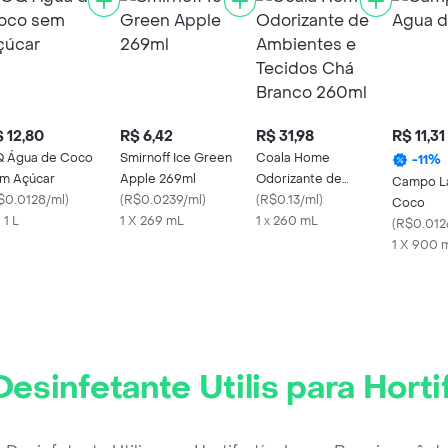
 12,80
R$ 6,42
R$ 31,98
R$ 11,31
 Água de Coco
Smirnoff Ice Green
Coala Home
-
11
%
m Açúcar
Apple 269ml
Odorizante de
Campo L
$0.0128/ml
)
(
R$0.0239/ml
)
Ambientes e Tecidos
(
R$0.13/ml
)
Coco
 1 L
1 X 269 mL
Chá Branco 260ml
1 x 260 mL
(
R$0.012
1 X 900 
esinfetante Utilis para Horti