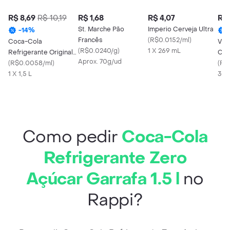
R$ 8,69
R$ 10,19
R$ 1,68
R$ 4,07
R$ 
St. Marche Pão
Imperio Cerveja Ultra
-
14
%
Francês
(
R$0.0152/ml
)
Coca-Cola
VPJ
(
R$0.0240/g
)
1 X 269 mL
Refrigerante Original
Cos
Aprox. 70g/ud
1.5l
(
R$0.0058/ml
)
Con
(
R$
1 X 1,5 L
300
Como pedir
Coca-Cola
Refrigerante Zero
Açúcar Garrafa 1.5 l
no
Rappi?