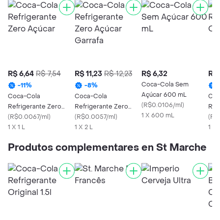
R$ 6,64
R$ 7,54
R$ 11,23
R$ 12,23
R$ 6,32
R$ 
Coca-Cola Sem
-
11
%
-
8
%
Açúcar 600 mL
Coca-Cola
Coca-Cola
Coc
(
R$0.0106/ml
)
Refrigerante Zero
Refrigerante Zero
Refr
1 X 600 mL
Açúcar
(
R$0.0067/ml
)
Açúcar Garrafa
(
R$0.0057/ml
)
1.5l
(
R$
1 X 1 L
1 X 2 L
1 X 
Produtos complementares en St Marche