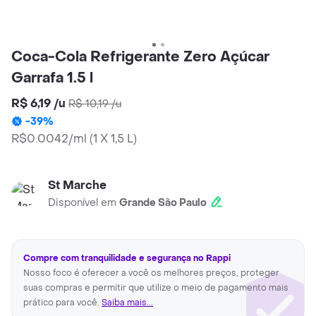
Coca-Cola Refrigerante Zero Açúcar
Garrafa 1.5 l
R$ 6,19
/
u
R$ 10,19
/
u
-
39
%
R$0.0042/ml
(
1 X 1,5 L
)
St Marche
Disponível em
Grande São Paulo
Compre com tranquilidade e segurança no Rappi
Nosso foco é oferecer a você os melhores preços, proteger
suas compras e permitir que utilize o meio de pagamento mais
prático para você.
Saiba mais...