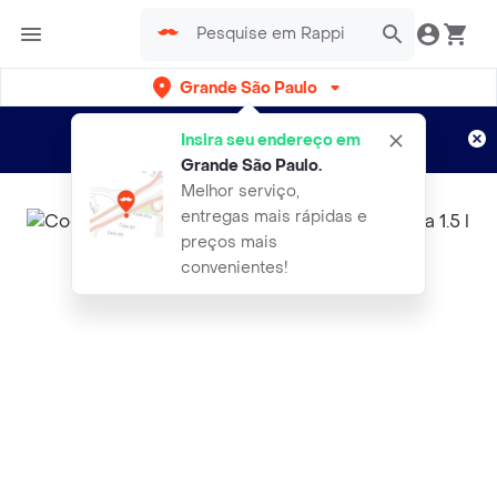
Grande São Paulo
Cadastre-se
Novo no Rappi?
e aproveite...
Insira seu endereço em
Entregas grátis por 15 dias!
Aplicam T&C
Grande São Paulo
.
Melhor serviço,
entregas mais rápidas e
preços mais
convenientes!