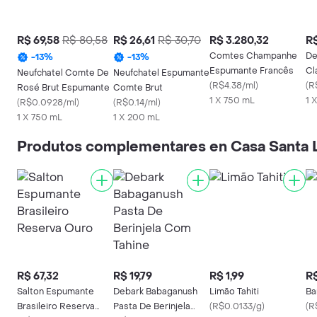
R$ 69,58
R$ 80,58
R$ 26,61
R$ 30,70
R$ 3.280,32
R$
Comtes Champanhe
De
-
13
%
-
13
%
Espumante Francês
Cl
Neufchatel Comte De
Neufchatel Espumante
(
R$4.38/ml
)
C
(
R
Rosé Brut Espumante
Comte Brut
1 X 750 mL
1 
(
R$0.0928/ml
)
(
R$0.14/ml
)
1 X 750 mL
1 X 200 mL
Produtos complementares en Casa Santa 
R$ 67,32
R$ 19,79
R$ 1,99
R$
Salton Espumante
Debark Babaganush
Limão Tahiti
Ba
Brasileiro Reserva
Pasta De Berinjela
(
R$0.0133/g
)
(
R