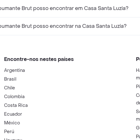
umante Brut posso encontrar em Casa Santa Luzia?
umante Brut posso encontrar na Casa Santa Luzia?
Encontre-nos nestes países
P
Argentina
H
m
Brasil
P
Chile
C
Colombia
d
Costa Rica
S
Ecuador
m
México
G
Perú
P