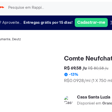
Cadastrar-me
?
Aproveite...
Entregas grátis por 15 dias!
umante
,
Deutz
Comte Neufchat
R$ 69,58
/
u
R$ 80,58
/
u
-
13
%
R$0.0928/ml
(
1 X 750 m
Casa Santa Luzia
Disponível em
Grand