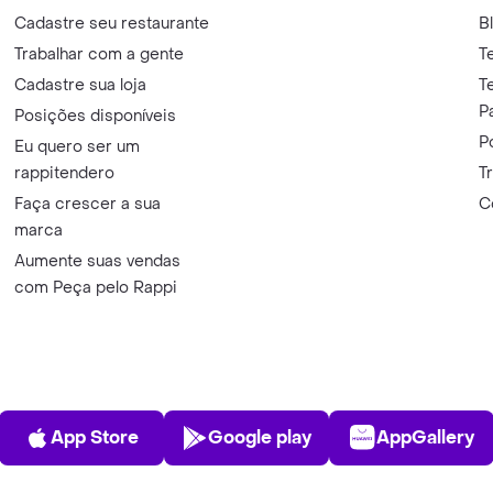
Cadastre seu restaurante
B
Trabalhar com a gente
T
Cadastre sua loja
T
P
Posições disponíveis
P
Eu quero ser um
rappitendero
T
Faça crescer a sua
C
marca
Aumente suas vendas
com Peça pelo Rappi
App Store
Play Store
AppGalle
App Store
Google play
AppGallery