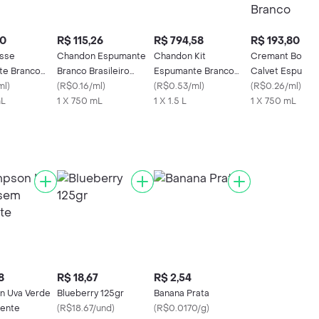
10
R$ 115,26
R$ 794,58
R$ 193,80
sse
Chandon Espumante
Chandon Kit
Cremant Bourg
te Branco
Branco Brasileiro
Espumante Branco
Calvet Espuma
o Brut
ml
)
RéServe Brut
(
R$0.16/ml
)
Réserve Brut
(
R$0.53/ml
)
Brut Branco
(
R$0.26/ml
)
mL
1 X 750 mL
1 X 1.5 L
1 X 750 mL
8
R$ 18,67
R$ 2,54
n Uva Verde
Blueberry 125gr
Banana Prata
ente
(
R$18.67/und
)
(
R$0.0170/g
)