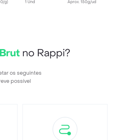
0/g
)
1 Und
Aprox. 150g/ud
Brut
no Rappi?
tar os seguintes
reve possível