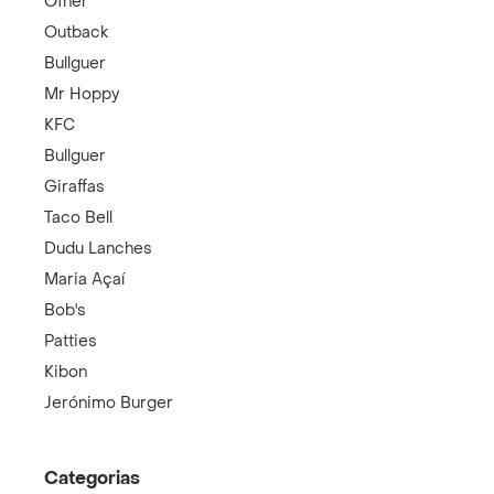
Ofner
Outback
Bullguer
Mr Hoppy
KFC
Bullguer
Giraffas
Taco Bell
Dudu Lanches
Maria Açaí
Bob's
Patties
Kibon
Jerónimo Burger
Categorias