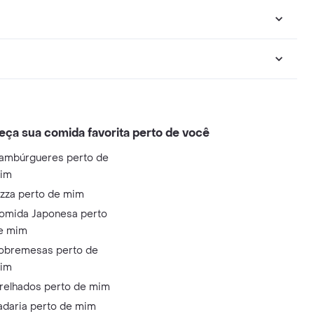
eça sua comida favorita perto de você
ambúrgueres perto de
im
izza perto de mim
omida Japonesa perto
e mim
obremesas perto de
im
relhados perto de mim
adaria perto de mim