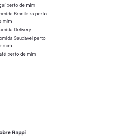
çaí perto de mim
omida Brasileira perto
e mim
omida Delivery
omida Saudável perto
e mim
afé perto de mim
obre Rappi