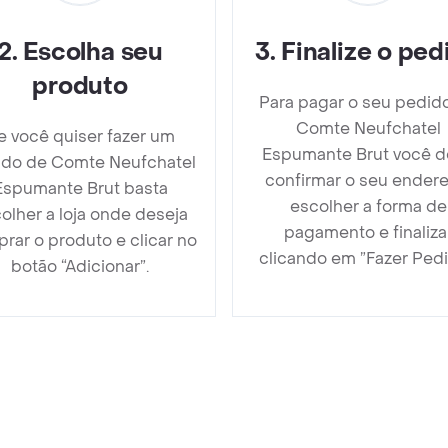
2
.
Escolha seu
3
.
Finalize o ped
produto
Para pagar o seu pedid
Comte Neufchatel
e você quiser fazer um
Espumante Brut você d
ido de Comte Neufchatel
confirmar o seu endere
Espumante Brut basta
escolher a forma de
olher a loja onde deseja
pagamento e finaliza
rar o produto e clicar no
clicando em ”Fazer Pedi
botão “Adicionar”.