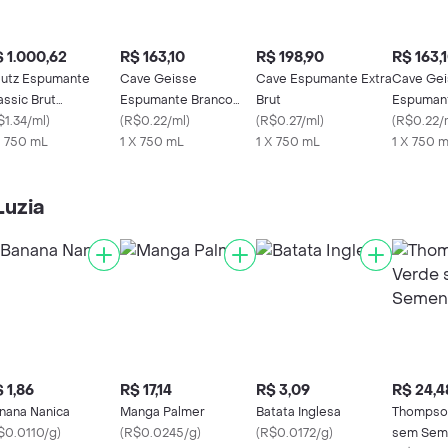
 1.000,62
R$ 163,10
R$ 198,90
R$ 163,
utz Espumante
Cave Geisse
Cave Espumante Extra
Cave Gei
assic Brut
Espumante Branco
Brut
Espuman
hampagne
$1.34/ml
)
Brut
(
R$0.22/ml
)
(
R$0.27/ml
)
Brasileir
(
R$0.22/
X 750 mL
1 X 750 mL
1 X 750 mL
1 X 750 
Luzia
 1,86
R$ 17,14
R$ 3,09
R$ 24,4
nana Nanica
Manga Palmer
Batata Inglesa
Thompso
$0.0110/g
)
(
R$0.0245/g
)
(
R$0.0172/g
)
sem Sem