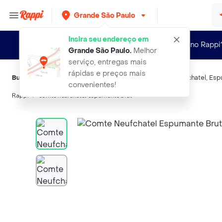
Grande São Paulo
Insira seu endereço em
Novo no Rappi
Grande São Paulo
.
Melhor
serviço, entregas mais
rápidas e preços mais
Buscas relacionadas:
Espumantes
,
Comte Neufchatel
,
Neufchatel
,
Esp
convenientes!
Rappi
comte neufchatel espumante brut