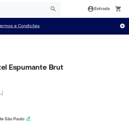
Entrada
Termos e Condições
el Espumante Brut
L
)
e São Paulo