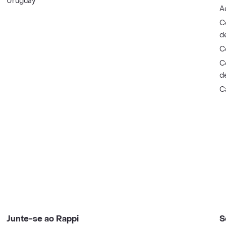
Uruguay
A
C
d
C
C
d
C
Junte-se ao Rappi
S