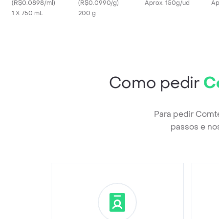
Ouro
(
R$0.0898/ml
)
Com Tahine
(
R$0.0990/g
)
Aprox. 150g/ud
Ap
1 X 750 mL
200 g
Como pedir
C
Para pedir Comt
passos e nos