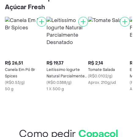
Açúcar Fresh
R$ 26,51
R$ 19,37
R$ 2,14
R$ 
Canela Em Pó Br
Leitíssimo Iogurte
Tomate Salada
Esc
Spices
Natural Parcialmente
(
R$0.0102/g
)
Mig
(
R$0.53/g
)
Desnatado
(
R$0.0388/g
)
Aprox. 210g/ud
Res
(
R$0
50 g
1 X 500 g
Apr
Como pedir
Copacol