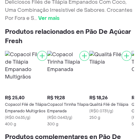
Deliciosos Filés de Tilápia Empanados Com Coco,
Uma Combinação Irresistível de Sabores. Crocantes
Por Fora e S
...
Ver mais
Produtos relacionados en Pão De Açúcar
Fresh
R$ 25,40
R$ 19,28
R$ 18,26
R$ 
Copacol Filé de Tilápia
Copacol Tirinha Tilapia
Qualitá Filé de Tilápia
Qual
Empanado Multigrãos
Empanada
(
R$0.0731/g
)
Con
(
R$0.0635/g
)
(
R$0.0643/g
)
250 g
(
R$
400 g
300 g
500
Produtos complementares en Pão De