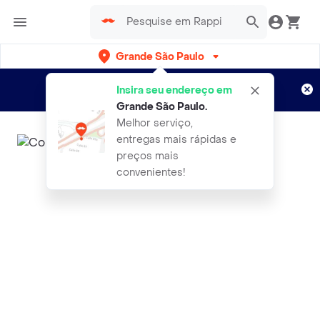
Grande São Paulo
Cadastre-se
Novo no Rappi?
e aproveite...
Insira seu endereço em
Entregas grátis por 15 dias!
Aplicam T&C
Grande São Paulo
.
Melhor serviço,
entregas mais rápidas e
preços mais
convenientes!