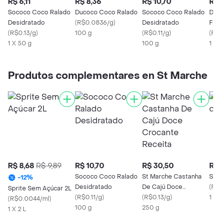
R$ 6,11
R$ 8,36
R$ 10,70
R$ 
Sococo Coco Ralado
Ducoco Coco Ralado
Sococo Coco Ralado
Duc
Desidratado
(
R$0.0836/g
)
Desidratado
Flo
(
R$0.13/g
)
100 g
(
R$0.11/g
)
Ado
(
R$
1 X 50 g
100 g
1 X 
Produtos complementares en St Marche
R$ 8,68
R$ 9,89
R$ 10,70
R$ 30,50
R$ 
Sococo Coco Ralado
St Marche Castanha
Soc
-
12
%
Desidratado
De Cajú Doce
(
R$
Sprite Sem Açúcar 2L
(
R$0.11/g
)
Crocante Receita
(
R$0.13/g
)
1 X
(
R$0.0044/ml
)
100 g
250 g
1 X 2 L