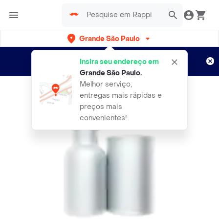
Grande São Paulo
Cadastre-se
Novo no Rappi?
e aproveite...
Insira seu endereço em
Entregas grátis por 15 dias!
Aplicam T&C
Grande São Paulo
.
Melhor serviço,
entregas mais rápidas e
preços mais
convenientes!