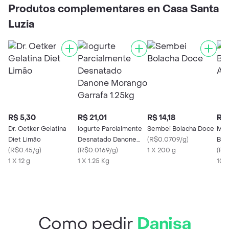
Produtos complementares en Casa Santa
Luzia
R$ 5,30
R$ 21,01
R$ 14,18
R$ 
Dr. Oetker Gelatina
Iogurte Parcialmente
Sembei Bolacha Doce
Mati
Diet Limão
Desnatado Danone
(
R$0.0709/g
)
Bisc
(
R$0.45/g
)
Morango Garrafa
(
R$0.0169/g
)
1 X 200 g
Am
(
R$
1 X 12 g
1.25kg
1 X 1.25 Kg
100
Como pedir
Danisa