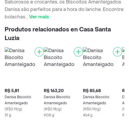
Saborosos e crocantes, os Biscoitos Amanteigados
Danisa são perfeitos para a hora do lanche. Encontre
bolachas
...
Ver mais
Produtos relacionados en Casa Santa
Luzia
R$ 5,81
R$ 163,20
R$ 85,68
R$ 
Danisa Biscoito
Danisa Biscoito
Danisa Biscoito
Dan
Amanteigado
Amanteigado
Amanteigado
Ama
(
R$0.19/g
)
(
R$0.18/g
)
(
R$0.19/g
)
(
R$
31 g
908 g
454 g
90 