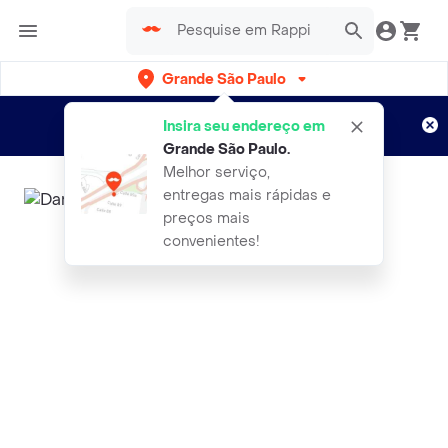
Grande São Paulo
Cadastre-se
Novo no Rappi?
e aproveite...
Insira seu endereço em
Entregas grátis por 15 dias!
Aplicam T&C
Grande São Paulo
.
Melhor serviço,
entregas mais rápidas e
preços mais
convenientes!