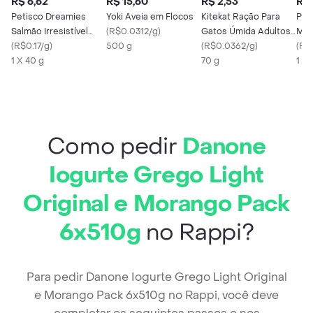
R$ 6,62
R$ 15,60
R$ 2,53
R$ 
Petisco Dreamies
Yoki Aveia em Flocos
Kitekat Ração Para
Pro
Salmão Irresistível
(
R$0.0312/g
)
Gatos Úmida Adultos
Mas
Gatos Adultos 40g
(
R$0.17/g
)
500 g
Peixe Ao Molho
(
R$0.0362/g
)
Ant
(
R$
1 X 40 g
70 g
Bar
1 X 
Como pedir
Danone
Iogurte Grego Light
Original e Morango Pack
6x510g
no Rappi?
Para pedir Danone Iogurte Grego Light Original
e Morango Pack 6x510g no Rappi, você deve