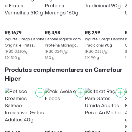
R$ 16,79
R$ 3,98
R$ 2,99
R$ 
Iogurte Grego Danone
Danone Iogurte com
Iogurte Grego Danone
Iog
Original e Frutas
Proteína Morango
Tradicional 90g
Orig
Vermelhas 510 g
(
R$0.0330/g
)
160g
(
R$0.0249/g
)
(
R$0.0333/g
)
Uni
(
R$
1 X 510 g
160 g
1 X 90 g
1 X 
Produtos complementares en Carrefour
Hiper