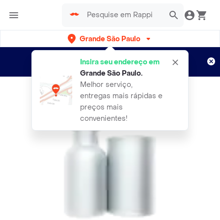
Grande São Paulo
Cadastre-se
Novo no Rappi?
e aproveite...
Insira seu endereço em
Entregas grátis por 15 dias!
Aplicam T&C
Grande São Paulo
.
Melhor serviço,
entregas mais rápidas e
preços mais
convenientes!