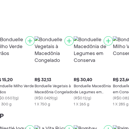
 15,20
R$ 32,13
R$ 30,40
R$ 23,6
nduelle Milho Verde
Bonduelle Vegetais à
Bonduelle Macedônia
Bonduell
ãos
Macedônia Congelado
de Legumes em
em Cons
$0.0507/g
)
(
R$0.0429/g
)
Conserva
(
R$0.12/g
)
(
R$0.082
X 300 g
1 X 750 g
1 X 265 g
1 X 285 g
SP