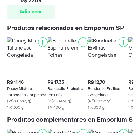
R$ 27,03
Adicionar
Produtos relacionados en Emporium SP
R$ 11,48
R$ 17,33
R$ 12,70
R$
Daucy Mistura
Bonduelle Espinafre
Bonduelle Ervilhas
Bo
Tailandesa Congelada
em Folhas
Congeladas
Gr
(
R$0.0383/g
)
(
R$0.0434/g
)
(
R$0.0424/g
)
(
R
1 X 300 g
1 X 400 g
1 X 300 g
1 
Produtos complementares en Emporium 