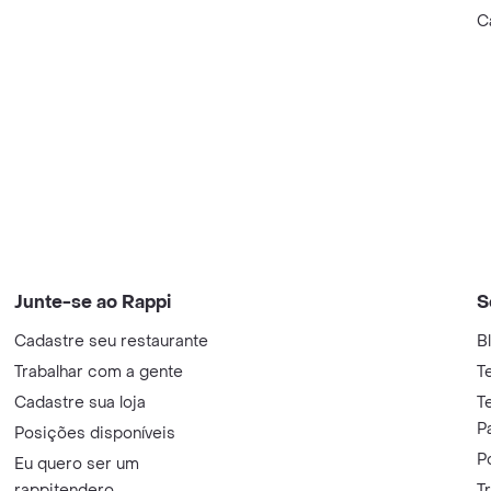
C
Junte-se ao Rappi
S
Cadastre seu restaurante
B
Trabalhar com a gente
T
Cadastre sua loja
T
P
Posições disponíveis
P
Eu quero ser um
rappitendero
T