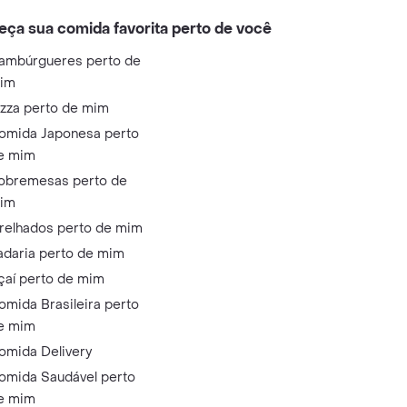
eça sua comida favorita perto de você
ambúrgueres perto de
im
izza perto de mim
omida Japonesa perto
e mim
obremesas perto de
im
relhados perto de mim
adaria perto de mim
çaí perto de mim
omida Brasileira perto
e mim
omida Delivery
omida Saudável perto
e mim