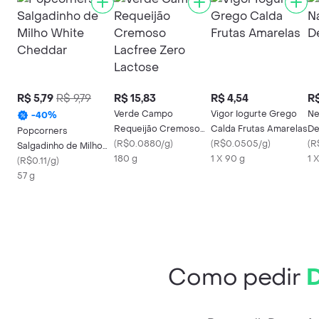
R$ 5,79
R$ 9,79
R$ 15,83
R$ 4,54
R$
Verde Campo
Vigor Iogurte Grego
Ne
-
40
%
Requeijão Cremoso
Calda Frutas Amarelas
De
Popcorners
Lacfree Zero Lactose
(
R$0.0880/g
)
(
R$0.0505/g
)
(
R
Salgadinho de Milho
180 g
1 X 90 g
1 
White Cheddar
(
R$0.11/g
)
57 g
Como pedir
D