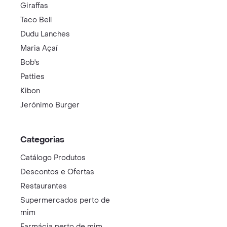
Giraffas
Taco Bell
Dudu Lanches
Maria Açaí
Bob's
Patties
Kibon
Jerónimo Burger
Categorias
Catálogo Produtos
Descontos e Ofertas
Restaurantes
Supermercados perto de
mim
Farmácia perto de mim