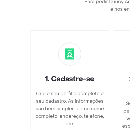
Para pedir Daucy A
e nos en
1
.
Cadastre-se
Crie o seu perfil e complete o
seu cadastro. As informações
S
são bem simples, como nome
pe
completo, endereço, telefone,
V
etc.
esc