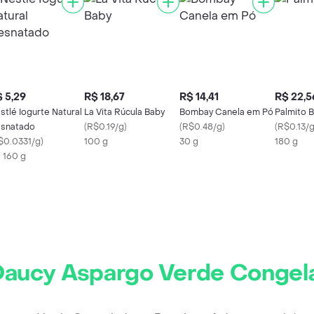
 5,29
R$ 18,67
R$ 14,41
R$ 22,5
stlé Iogurte Natural
La Vita Rúcula Baby
Bombay Canela em Pó
Palmito 
snatado
(
R$0.19/g
)
(
R$0.48/g
)
(
R$0.13/
$0.0331/g
)
100 g
30 g
180 g
X 160 g
aucy Aspargo Verde Congel