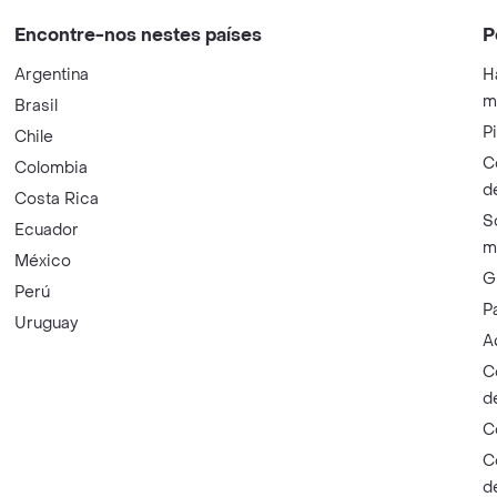
Encontre-nos nestes países
P
Argentina
H
m
Brasil
P
Chile
C
Colombia
d
Costa Rica
S
Ecuador
m
México
G
Perú
P
Uruguay
A
C
d
C
C
d