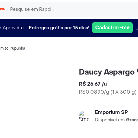
Cadastrar-me
?
Aproveite...
Entregas grátis por 15 dias!
lmito Pupunha
Daucy Aspargo 
R$ 26,67
/
u
R$0.0890/g
(
1 X 300 g
)
Emporium SP
Disponível em
Grand