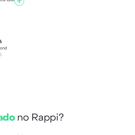
6
Bond
g
)
ado
no Rappi?