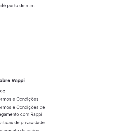
afé perto de mim
obre Rappi
log
ermos e Condições
ermos e Condições de
agamento com Rappi
olíticas de privacidade
ratamento de dados