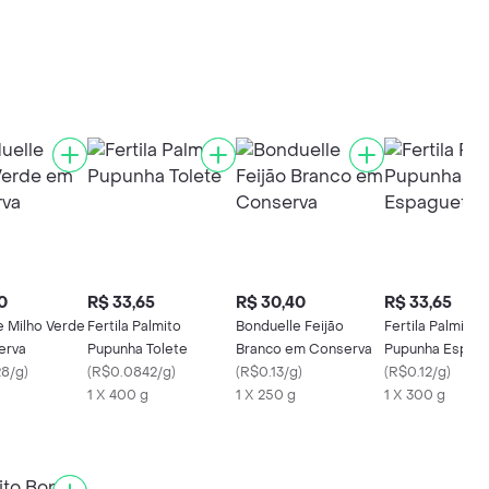
0
R$ 33,65
R$ 30,40
R$ 33,65
e Milho Verde
Fertila Palmito
Bonduelle Feijão
Fertila Palmito
erva
Pupunha Tolete
Branco em Conserva
Pupunha Espag
8/g
)
(
R$0.0842/g
)
(
R$0.13/g
)
(
R$0.12/g
)
1 X 400 g
1 X 250 g
1 X 300 g